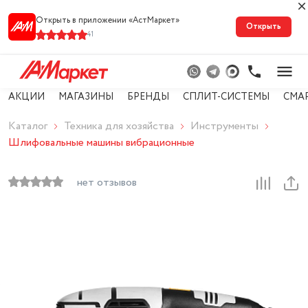
Открыть в приложении «АстМарке‪т‬»
Открыть
41
АКЦИИ
МАГАЗИНЫ
БРЕНДЫ
СПЛИТ-СИСТЕМЫ
СМА
Каталог
Техника для хозяйства
Инструменты
Шлифовальные машины вибрационные
нет отзывов