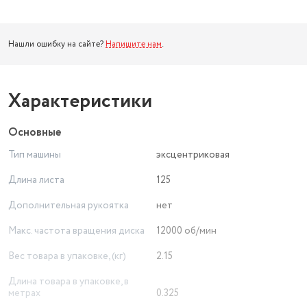
Нашли ошибку на сайте?
Напишите нам
.
Характеристики
Основные
Тип машины
эксцентриковая
Длина листа
125
Дополнительная рукоятка
нет
Макс. частота вращения диска
12000 об/мин
Вес товара в упаковке, (кг)
2.15
Длина товара в упаковке, в
метрах
0.325