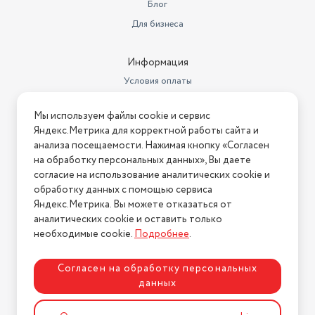
Блог
Для бизнеса
Информация
Условия оплаты
Условия доставки
Мы используем файлы cookie и сервис
Условия возврата
Яндекс.Метрика для корректной работы сайта и
Нашли ошибку на сайте?
Напишите нам
.
анализа посещаемости. Нажимая кнопку «Согласен
на обработку персональных данных», Вы даете
2026 © Интернет-магазин "АстМаркет". У нас есть всё!
согласие на использование аналитических cookie и
обработку данных с помощью сервиса
Яндекс.Метрика. Вы можете отказаться от
аналитических cookie и оставить только
Политика конфиденциальности
необходимые cookie.
Подробнее
.
Согласен на обработку персональных
данных
Разработка сайта
ASTDESIGN