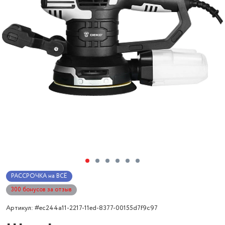
РАССРОЧКА на ВСЁ
300 бонусов за отзыв
Артикул: #ec244a11-2217-11ed-8377-00155d7f9c97