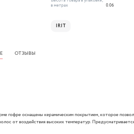
Высота товара в упаковке,
в метрах
0.06
IRIT
Е
ОТЗЫВЫ
форме гофре оснащены керамическим покрытием, которое позвол
 волос от воздействия высоких температур. Предусматриваетс