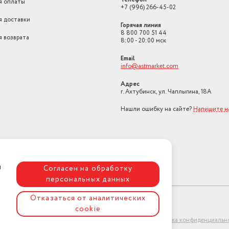
я оплаты
+7 (996) 266-45-02
я доставки
Горячая линия
8 800 700 51 44
я возврата
8:00 - 20:00 мск
Email
info@astmarket.com
Адрес
г. Ахтубинск, ул. Чаплыгина, 18А
Нашли ошибку на сайте?
Напишите н
я
Согласен на обработку
персональных данных
Отказаться от аналитических
cookie
ет-магазин "АстМаркет". У нас есть всё!
Политика конфиденциальн