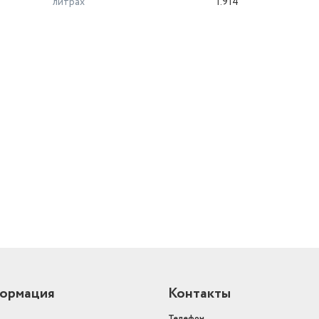
литрах
1.914
й
ормация
Контакты
Телефон