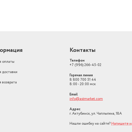
ормация
Контакты
Телефон
я оплаты
+7 (996) 266-45-02
я доставки
Горячая линия
8 800 700 51 44
я возврата
8:00 - 20:00 мск
Email
info@astmarket.com
Адрес
г. Ахтубинск, ул. Чаплыгина, 18А
Нашли ошибку на сайте?
Напишите н