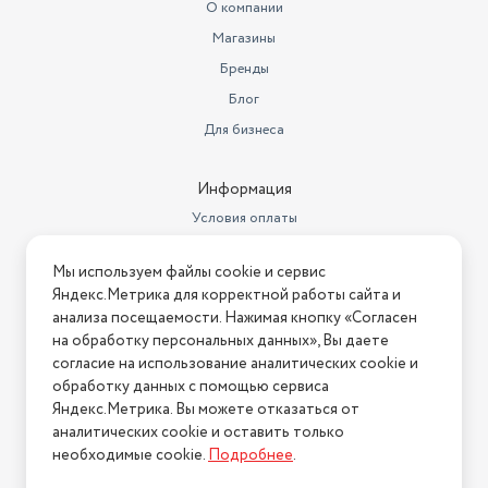
О компании
Магазины
Бренды
Блог
Для бизнеса
Информация
Условия оплаты
Условия доставки
Мы используем файлы cookie и сервис
Условия возврата
Яндекс.Метрика для корректной работы сайта и
Нашли ошибку на сайте?
Напишите нам
.
анализа посещаемости. Нажимая кнопку «Согласен
на обработку персональных данных», Вы даете
2026 © Интернет-магазин "АстМаркет". У нас есть всё!
согласие на использование аналитических cookie и
обработку данных с помощью сервиса
Яндекс.Метрика. Вы можете отказаться от
аналитических cookie и оставить только
Политика конфиденциальности
необходимые cookie.
Подробнее
.