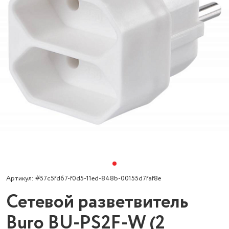
Артикул: #57c5fd67-f0d5-11ed-848b-00155d7faf8e
Сетевой разветвитель
Buro BU-PS2F-W (2