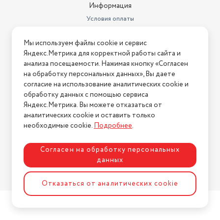
Информация
Условия оплаты
Условия доставки
Мы используем файлы cookie и сервис
Условия возврата
Яндекс.Метрика для корректной работы сайта и
Нашли ошибку на сайте?
Напишите нам
.
анализа посещаемости. Нажимая кнопку «Согласен
на обработку персональных данных», Вы даете
2026 © Интернет-магазин "АстМаркет". У нас есть всё!
согласие на использование аналитических cookie и
обработку данных с помощью сервиса
Яндекс.Метрика. Вы можете отказаться от
аналитических cookie и оставить только
Политика конфиденциальности
необходимые cookie.
Подробнее
.
Согласен на обработку персональных
данных
Разработка сайта
ASTDESIGN
Отказаться от аналитических cookie