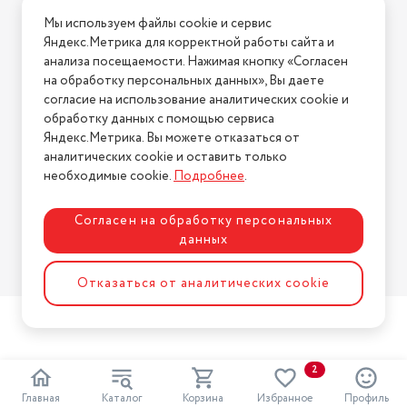
Условия доставки
Мы используем файлы cookie и сервис
Условия возврата
Яндекс.Метрика для корректной работы сайта и
Нашли ошибку на сайте?
Напишите нам
.
анализа посещаемости. Нажимая кнопку «Согласен
на обработку персональных данных», Вы даете
2026 © Интернет-магазин "АстМаркет". У нас есть всё!
согласие на использование аналитических cookie и
обработку данных с помощью сервиса
Яндекс.Метрика. Вы можете отказаться от
аналитических cookie и оставить только
Политика конфиденциальности
необходимые cookie.
Подробнее
.
Согласен на обработку персональных
данных
Разработка сайта
ASTDESIGN
Отказаться от аналитических cookie
2
Главная
Каталог
Корзина
Избранное
Профиль