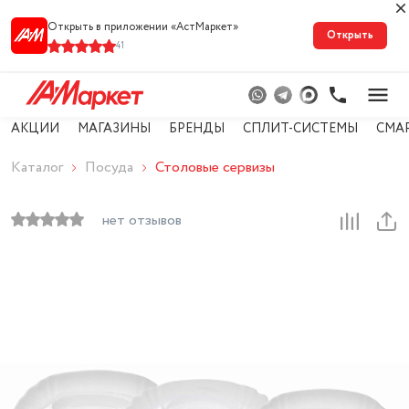
Открыть в приложении «АстМарке‪т‬»
Открыть
41
АКЦИИ
МАГАЗИНЫ
БРЕНДЫ
СПЛИТ-СИСТЕМЫ
СМА
Каталог
Посуда
Столовые сервизы
нет отзывов