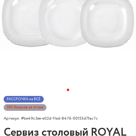
РАССРОЧКА на ВСЁ
300 бонусов за отзыв
Артикул: #be49c3ee-e02d-11ed-8476-00155d7fac7c
Сервиз столовый ROYAL