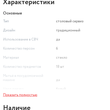
Характеристики
Основные
Тип
столовый сервиз
Дизайн
традиционный
Использование в СВЧ
да
Количество персон
6
Материал
стекло
Количество предметов
18 шт
Мытьё в посудомоечной
машине
да
Цвет товара
белый
Показать полностью
Наличие