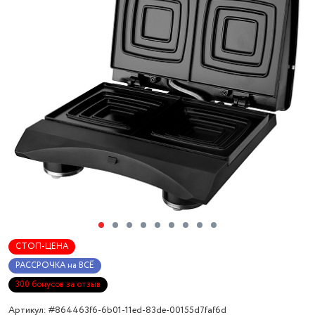
СТОП-ЦЕНА
РАССРОЧКА на ВСЁ
300 бонусов за отзыв
Артикул: #864463f6-6b01-11ed-83de-00155d7faf6d