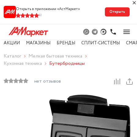
Открыть в приложении «АстМарке‪т‬»
Открыть
41
АКЦИИ
МАГАЗИНЫ
БРЕНДЫ
СПЛИТ-СИСТЕМЫ
СМА
Каталог
Мелкая бытовая техника
Кухонная техника
Бутербродницы
нет отзывов