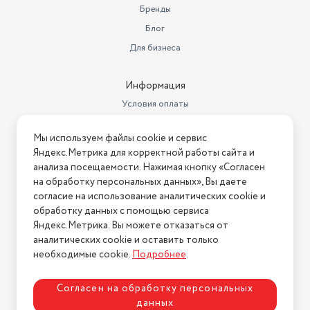
Бренды
Блог
Для бизнеса
Информация
Условия оплаты
Условия доставки
Мы используем файлы cookie и сервис
Условия возврата
Яндекс.Метрика для корректной работы сайта и
Нашли ошибку на сайте?
Напишите нам
.
анализа посещаемости. Нажимая кнопку «Согласен
на обработку персональных данных», Вы даете
2026 © Интернет-магазин "АстМаркет". У нас есть всё!
согласие на использование аналитических cookie и
обработку данных с помощью сервиса
Яндекс.Метрика. Вы можете отказаться от
аналитических cookie и оставить только
Политика конфиденциальности
необходимые cookie.
Подробнее
.
Согласен на обработку персональных
данных