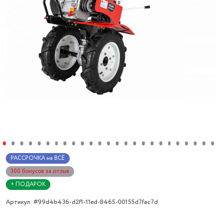
РАССРОЧКА на ВСЁ
300 бонусов за отзыв
+ ПОДАРОК
Артикул: #99d4b436-d2f1-11ed-8465-00155d7fac7d