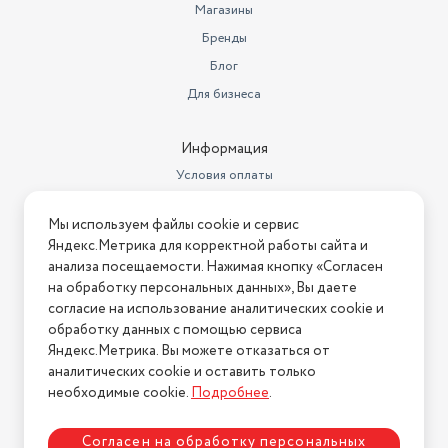
Магазины
Объем товара в упаковке, в
литрах
364.544
Бренды
Количество тактов двигателя
Блог
4х тактный
Для бизнеса
Количество цилиндров
двигателя
1
Информация
Условия оплаты
Условия доставки
Мы используем файлы cookie и сервис
Условия возврата
Яндекс.Метрика для корректной работы сайта и
Нашли ошибку на сайте?
Напишите нам
.
анализа посещаемости. Нажимая кнопку «Согласен
на обработку персональных данных», Вы даете
2026 © Интернет-магазин "АстМаркет". У нас есть всё!
согласие на использование аналитических cookie и
обработку данных с помощью сервиса
Яндекс.Метрика. Вы можете отказаться от
аналитических cookie и оставить только
Политика конфиденциальности
необходимые cookie.
Подробнее
.
Согласен на обработку персональных