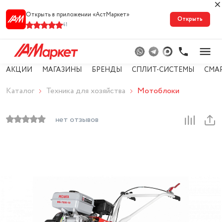
Открыть в приложении «АстМарке‪т‬»
Открыть
41
АКЦИИ
МАГАЗИНЫ
БРЕНДЫ
СПЛИТ-СИСТЕМЫ
СМА
Каталог
Техника для хозяйства
Мотоблоки
нет отзывов