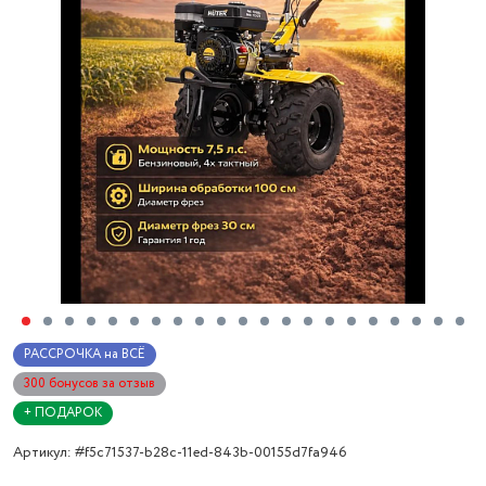
РАССРОЧКА на ВСЁ
300 бонусов за отзыв
+ ПОДАРОК
Артикул: #f5c71537-b28c-11ed-843b-00155d7fa946