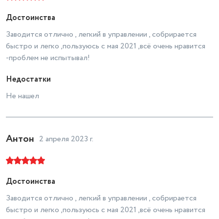
метрах
0.68
Достоинства
Объем товара в упаковке, в
Заводится отлично , легкий в управлении , собрирается
литрах
314.432
быстро и легко ,пользуюсь с мая 2021 ,всё очень нравится
Страна производства
Китай
-проблем не испытывал!
Ширина обработки, см
100
Недостатки
Глубина обработки, см
30
Не нашел
Доп. опции культиватора/
мотоблока
Работа с водяным насосом
Антон
2 апреля 2023 г.
Достоинства
Заводится отлично , легкий в управлении , собрирается
быстро и легко ,пользуюсь с мая 2021 ,всё очень нравится