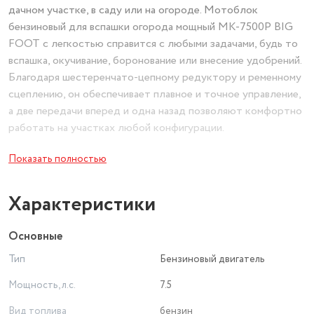
дачном участке, в саду или на огороде. Мотоблок
бензиновый для вспашки огорода мощный МК-7500Р BIG
FOOT с легкостью справится с любыми задачами, будь то
вспашка, окучивание, боронование или внесение удобрений.
Благодаря шестеренчато-цепному редуктору и ременному
сцеплению, он обеспечивает плавное и точное управление,
а две передачи вперед и одна назад позволяют комфортно
работать на участках любой конфигурации.
Показать полностью
МК-7500Р BIG FOOT – это не просто мотоблок, а
настоящий минитрактор, который открывает широкие
возможности для работы на земле. С помощью
Характеристики
дополнительных опций, таких как плуг, культиватор,
роторный снегоуборщик и водяной насос, вы сможете
Основные
выполнять еще больше задач. Мотоблок легко
Тип
Бензиновый двигатель
превращается в мотокультиватор, позволяя эффективно
обрабатывать междурядья и подготавливать почву к
Мощность, л.с.
7.5
посадке.
Вид топлива
бензин