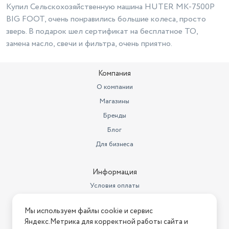
Купил Сельскохозяйственную машина HUTER МК-7500Р
BIG FOOT, очень понравились большие колеса, просто
зверь. В подарок шел сертификат на бесплатное ТО,
замена масло, свечи и фильтра, очень приятно.
Компания
О компании
Магазины
Бренды
Блог
Для бизнеса
Информация
Условия оплаты
Условия доставки
Мы используем файлы cookie и сервис
Условия возврата
Яндекс.Метрика для корректной работы сайта и
Нашли ошибку на сайте?
Напишите нам
.