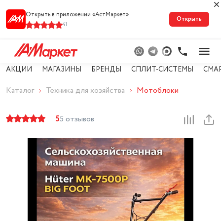
Открыть в приложении «АстМарке‪т‬»
Открыть
41
АКЦИИ
МАГАЗИНЫ
БРЕНДЫ
СПЛИТ-СИСТЕМЫ
СМА
Каталог
Техника для хозяйства
Мотоблоки
5
5 отзывов