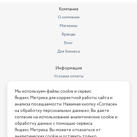
Компания
О компании
Магазины
Бренды
Блог
Для бизнеса
Информация
Условия оплаты
Условия доставки
Мы используем файлы cookie и сервис
Условия возврата
Яндекс.Метрика для корректной работы сайта и
Нашли ошибку на сайте?
Напишите нам
.
анализа посещаемости. Нажимая кнопку «Согласен
на обработку персональных данных», Вы даете
2026 © Интернет-магазин "АстМаркет". У нас есть всё!
согласие на использование аналитических cookie и
обработку данных с помощью сервиса
Яндекс.Метрика. Вы можете отказаться от
аналитических cookie и оставить только
Политика конфиденциальности