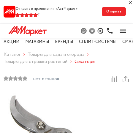
Открыть в приложении «АстМарке‪т‬»
Открыть
41
АКЦИИ
МАГАЗИНЫ
БРЕНДЫ
СПЛИТ-СИСТЕМЫ
СМА
Каталог
Товары для сада и огорода
Товары для стрижки растений
Секаторы
нет отзывов