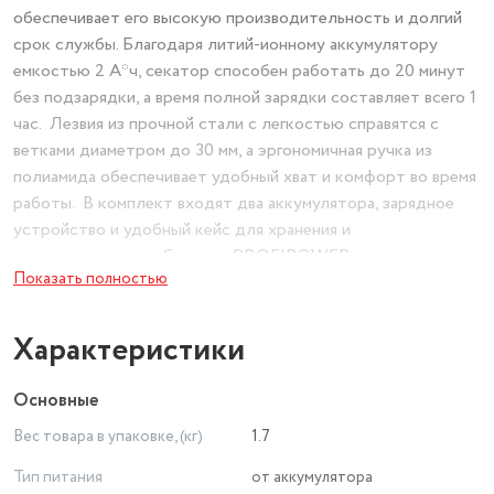
обеспечивает его высокую производительность и долгий
срок службы. Благодаря литий-ионному аккумулятору
емкостью 2 А*ч, секатор способен работать до 20 минут
без подзарядки, а время полной зарядки составляет всего 1
час. Лезвия из прочной стали с легкостью справятся с
ветками диаметром до 30 мм, а эргономичная ручка из
полиамида обеспечивает удобный хват и комфорт во время
работы. В комплект входят два аккумулятора, зарядное
устройство и удобный кейс для хранения и
транспортировки. Секатор PROFIPOWER – это
Показать полностью
идеальное решение для тех, кто ценит качество, удобство
и эффективность.
Характеристики
Основные
Вес товара в упаковке, (кг)
1.7
Тип питания
от аккумулятора