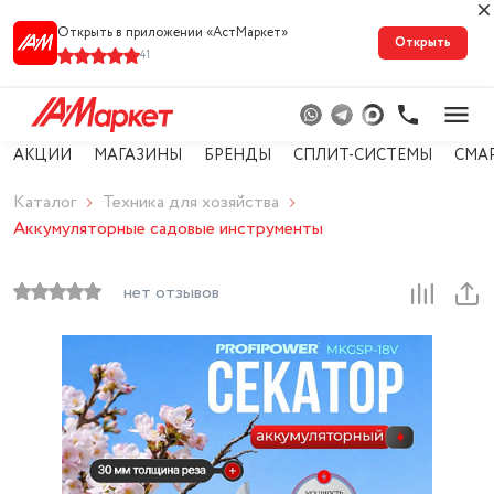
Открыть в приложении «АстМарке‪т‬»
Открыть
41
АКЦИИ
МАГАЗИНЫ
БРЕНДЫ
СПЛИТ-СИСТЕМЫ
СМА
Каталог
Техника для хозяйства
Аккумуляторные садовые инструменты
нет отзывов