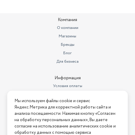
(мм)
30
Тип двигателя инструмента
бесщеточный
Компания
Вид секатора
аккумуляторный
О компании
Магазины
Длина товара в упаковке, в
метрах
0.35
Бренды
Блог
Ширина товара в упаковке, в
метрах
0.28
Для бизнеса
Высота товара в упаковке, в
метрах
0.2
Информация
Условия оплаты
Объем товара в упаковке, в
литрах
19.6
Условия доставки
Мы используем файлы cookie и сервис
Напряжение аккумулятора
Условия возврата
18 В
Яндекс.Метрика для корректной работы сайта и
Нашли ошибку на сайте?
Напишите нам
.
анализа посещаемости. Нажимая кнопку «Согласен
Страна производства
Китай
на обработку персональных данных», Вы даете
2026 © Интернет-магазин "АстМаркет". У нас есть всё!
Материал ручки
полиамид
согласие на использование аналитических cookie и
обработку данных с помощью сервиса