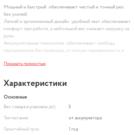
Мощный и быстрый: обеспечивает чистый и точный рез
без усилий.
Легкий и эргономичный дизайн: удобный хват обеспечивает
комфорт при работе, а небольшой вес снижает нагрузку на
руки.
Аккумуляторная технология: обеспечивает свободу
передвижения без проводов, отличную маневренность и
удобство работы.
Показать полностью
Долговечный и надежный: изготовлен из
высококачественных материалов, что гарантирует
продолжительный срок службы.
Характеристики
Регулируемая глубина реза: позволяет точно
контролировать размер среза.
Основные
Защита от перегрузки: предотвращает повреждение
Вес товара в упаковке, (кг)
5
инструмента при работе с твердой древесиной.
Тип питания
от аккумулятора
Гарантийный срок
1 год