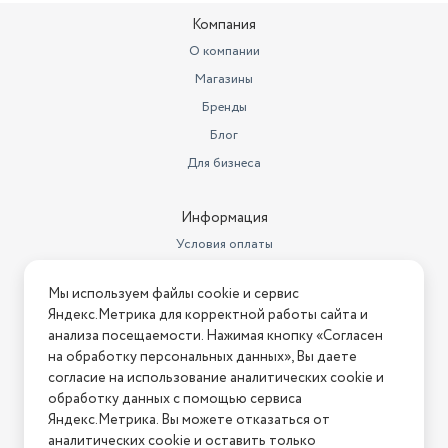
Компания
Особенности садового
инвентаря
износостойкий
О компании
Магазины
Длина товара в упаковке, в
метрах
0.3
Бренды
Блог
Ширина товара в упаковке, в
метрах
0.4
Для бизнеса
Высота товара в упаковке, в
метрах
0.15
Информация
Условия оплаты
Объем товара в упаковке, в
литрах
18
Условия доставки
Мы используем файлы cookie и сервис
Напряжение аккумулятора
Условия возврата
21 В
Яндекс.Метрика для корректной работы сайта и
Нашли ошибку на сайте?
Напишите нам
.
анализа посещаемости. Нажимая кнопку «Согласен
Страна производства
Китай
на обработку персональных данных», Вы даете
2026 © Интернет-магазин "АстМаркет". У нас есть всё!
согласие на использование аналитических cookie и
обработку данных с помощью сервиса
Яндекс.Метрика. Вы можете отказаться от
аналитических cookie и оставить только
Политика конфиденциальности