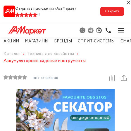
Открыть в приложении «АстМарке‪т‬»
Открыть
41
АКЦИИ
МАГАЗИНЫ
БРЕНДЫ
СПЛИТ-СИСТЕМЫ
СМА
Каталог
Техника для хозяйства
Аккумуляторные садовые инструменты
нет отзывов