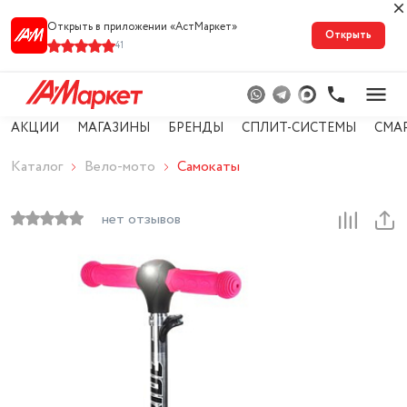
Открыть в приложении «АстМарке‪т‬»
Открыть
41
АКЦИИ
МАГАЗИНЫ
БРЕНДЫ
СПЛИТ-СИСТЕМЫ
СМА
Каталог
Вело-мото
Самокаты
нет отзывов