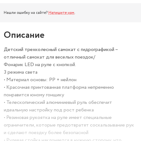
Нашли ошибку на сайте?
Напишите нам
.
Описание
Детский трехколесный самокат с гидрографикой –
отличный самокат для веселых поездок/
Фонарик LED на руле с кнопкой.
3 режима света
• Материал основы: PP + нейлон
• Красочная принтованная платформа непременно
понравится юному гонщику
• Телескопический алюминиевый руль обеспечит
идеальную настройку под рост ребенка
• Резиновая рукоятка на руле имеет специальные
ограничители, которые предотвратят соскальзывание рук
и сделают поездку более безопасной
• Рулевая стойка наклоняется в нужную сторону, что