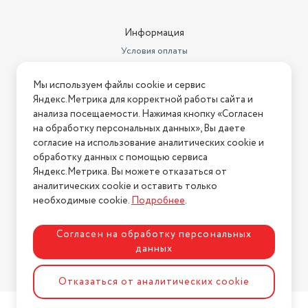
Информация
Условия оплаты
Условия доставки
Мы используем файлы cookie и сервис
Условия возврата
Яндекс.Метрика для корректной работы сайта и
Нашли ошибку на сайте?
Напишите нам
.
анализа посещаемости. Нажимая кнопку «Согласен
на обработку персональных данных», Вы даете
2026 © Интернет-магазин "АстМаркет". У нас есть всё!
согласие на использование аналитических cookie и
обработку данных с помощью сервиса
Яндекс.Метрика. Вы можете отказаться от
аналитических cookie и оставить только
Политика конфиденциальности
необходимые cookie.
Подробнее
.
Согласен на обработку персональных
данных
Разработка сайта
ASTDESIGN
Отказаться от аналитических cookie