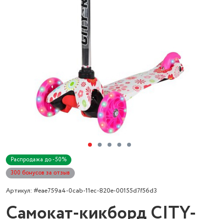
Распродажа до -50%
300 бонусов за отзыв
Артикул: #eae759a4-0cab-11ec-820e-00155d7f56d3
Самокат-кикборд CITY-