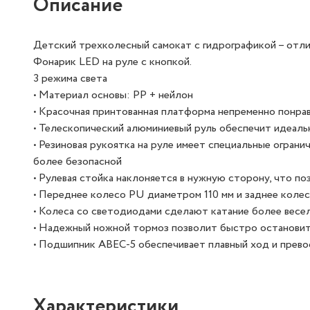
Описание
Детский трехколесный самокат с гидрографикой – отли
Фонарик LED на руле с кнопкой.
3 режима света
• Материал основы: PP + нейлон
• Красочная принтованная платформа непременно понра
• Телескопический алюминиевый руль обеспечит идеаль
• Резиновая рукоятка на руле имеет специальные огран
более безопасной
• Рулевая стойка наклоняется в нужную сторону, что по
• Переднее колесо PU диаметром 110 мм и заднее кол
• Колеса со светодиодами сделают катание более весе
• Надежный ножной тормоз позволит быстро остановит
• Подшипник ABEC-5 обеспечивает плавный ход и прев
Характеристики