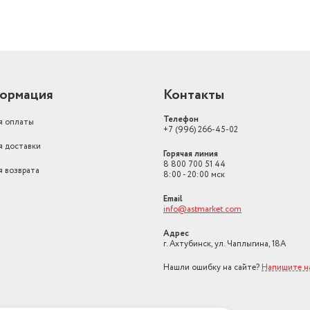
ормация
Контакты
Телефон
я оплаты
+7 (996) 266-45-02
я доставки
Горячая линия
8 800 700 51 44
я возврата
8:00 - 20:00 мск
Email
info@astmarket.com
Адрес
г. Ахтубинск, ул. Чаплыгина, 18А
Нашли ошибку на сайте?
Напишите н