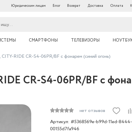
Юридическим лицам
Блог
Возврат
Доставка
Оплата
ИСТЕМЫ
СМАРТФОНЫ
ТЕЛЕВИЗОРЫ
НОУТБУ
 CITY-RIDE CR-S4-06PR/BF c фонарем (синий огонь)
IDE CR-S4-06PR/BF c фонар
нет отзывов
Артикул: #5368569e-b99d-11ed-8444-
00155d7fa946