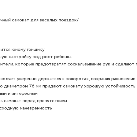
чный самокат для веселых поездок/
вится юному гонщику
ную настройку под рост ребенка
ичители, которые предотвратят соскальзывание рук и сделают
зволяет уверенно держаться в поворотах, сохраняя равновесие
есо диаметром 76 мм придают самокату хорошую устойчивость
лым и интересным
ь самокат перед препятствием
осходную маневренность