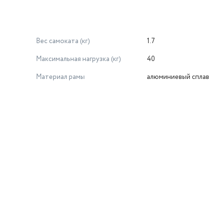
Вес самоката (кг)
1.7
Максимальная нагрузка (кг)
40
Материал рамы
алюминиевый сплав
й