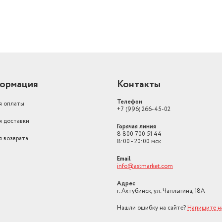
ормация
Контакты
Телефон
я оплаты
+7 (996) 266-45-02
я доставки
Горячая линия
8 800 700 51 44
я возврата
8:00 - 20:00 мск
Email
info@astmarket.com
Адрес
г. Ахтубинск, ул. Чаплыгина, 18А
Нашли ошибку на сайте?
Напишите н