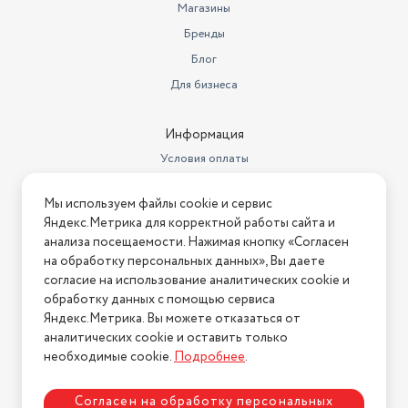
Магазины
Бренды
Блог
Для бизнеса
Информация
Условия оплаты
Условия доставки
Мы используем файлы cookie и сервис
Условия возврата
Яндекс.Метрика для корректной работы сайта и
Нашли ошибку на сайте?
Напишите нам
.
анализа посещаемости. Нажимая кнопку «Согласен
на обработку персональных данных», Вы даете
2026 © Интернет-магазин "АстМаркет". У нас есть всё!
согласие на использование аналитических cookie и
обработку данных с помощью сервиса
Яндекс.Метрика. Вы можете отказаться от
аналитических cookie и оставить только
Политика конфиденциальности
необходимые cookie.
Подробнее
.
Согласен на обработку персональных