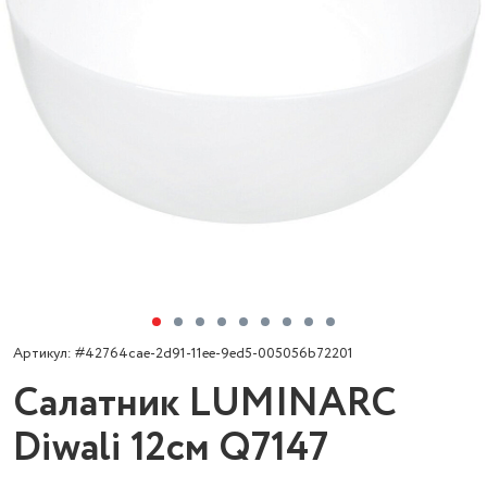
Артикул: #42764cae-2d91-11ee-9ed5-005056b72201
Салатник LUMINARC
Diwali 12см Q7147