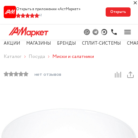
Открыть в приложении «АстМарке‪т‬»
Открыть
41
АКЦИИ
МАГАЗИНЫ
БРЕНДЫ
СПЛИТ-СИСТЕМЫ
СМА
Каталог
Посуда
Миски и салатники
нет отзывов