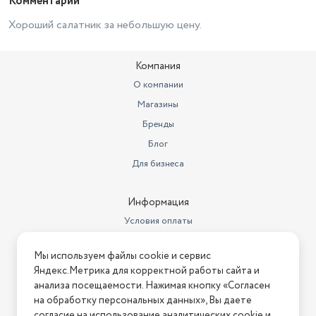
Комментарий
Хороший салатник за небольшую цену.
Компания
О компании
Магазины
Бренды
Блог
Для бизнеса
Информация
Условия оплаты
Условия доставки
Мы используем файлы cookie и сервис
Условия возврата
Яндекс.Метрика для корректной работы сайта и
Нашли ошибку на сайте?
Напишите нам
.
анализа посещаемости. Нажимая кнопку «Согласен
на обработку персональных данных», Вы даете
2026 © Интернет-магазин "АстМаркет". У нас есть всё!
согласие на использование аналитических cookie и