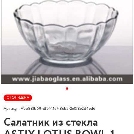
СТОП-ЦЕНА
Артикул: #bb88fb69-df0f-11e7-8cb5-2e0f8e2d4ed6
Салатник из стекла