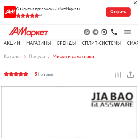
Открыть в приложении «АстМарке‪т‬»
Открыть
41
АКЦИИ
МАГАЗИНЫ
БРЕНДЫ
СПЛИТ-СИСТЕМЫ
СМА
Каталог
Посуда
Миски и салатники
5
1 отзыв