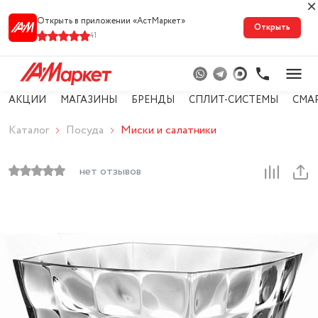
Открыть в приложении «АстМарке‪т‬»
Открыть
41
АКЦИИ
МАГАЗИНЫ
БРЕНДЫ
СПЛИТ-СИСТЕМЫ
СМА
Каталог
Посуда
Миски и салатники
нет отзывов