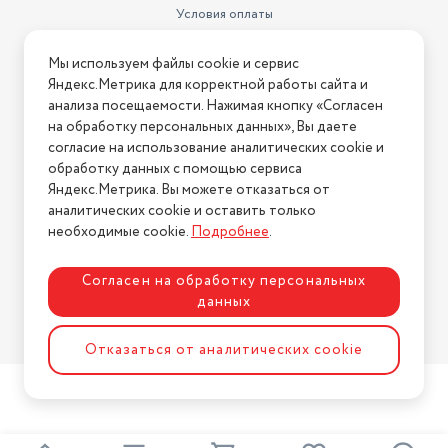
Условия оплаты
Условия доставки
Мы используем файлы cookie и сервис
Условия возврата
Яндекс.Метрика для корректной работы сайта и
Нашли ошибку на сайте?
Напишите нам
.
анализа посещаемости. Нажимая кнопку «Согласен
на обработку персональных данных», Вы даете
2026 © Интернет-магазин "АстМаркет". У нас есть всё!
согласие на использование аналитических cookie и
обработку данных с помощью сервиса
Яндекс.Метрика. Вы можете отказаться от
аналитических cookie и оставить только
Политика конфиденциальности
необходимые cookie.
Подробнее
.
Согласен на обработку персональных
данных
Разработка сайта
ASTDESIGN
Отказаться от аналитических cookie