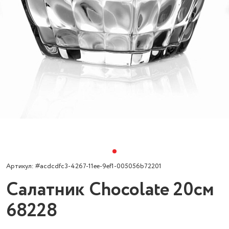
Артикул: #acdcdfc3-4267-11ee-9ef1-005056b72201
Салатник Chocolate 20см
68228