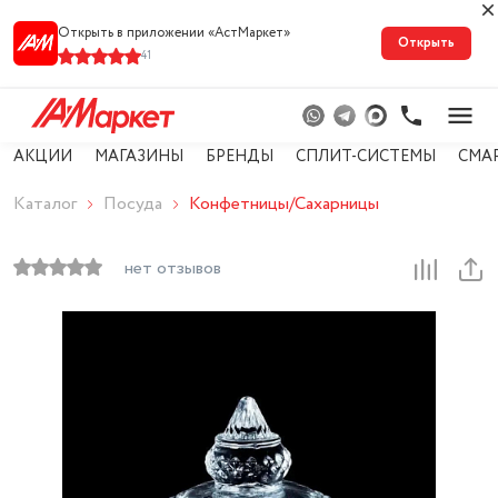
Открыть в приложении «АстМарке‪т‬»
Открыть
41
АКЦИИ
МАГАЗИНЫ
БРЕНДЫ
СПЛИТ-СИСТЕМЫ
СМА
Каталог
Посуда
Конфетницы/Сахарницы
нет отзывов