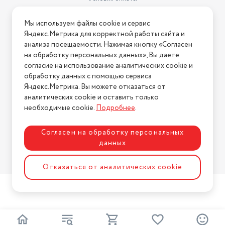
метрах
0.12
Условия доставки
Высота товара в упаковке, в
Мы используем файлы cookie и сервис
Условия возврата
метрах
0.13
Яндекс.Метрика для корректной работы сайта и
Нашли ошибку на сайте?
Напишите нам
.
анализа посещаемости. Нажимая кнопку «Согласен
Объем товара в упаковке, в
на обработку персональных данных», Вы даете
литрах
1.872
2026 © Интернет-магазин "АстМаркет". У нас есть всё!
согласие на использование аналитических cookie и
Для кого
Бабушка
обработку данных с помощью сервиса
Яндекс.Метрика. Вы можете отказаться от
Повод
8 марта
аналитических cookie и оставить только
Политика конфиденциальности
необходимые cookie.
Подробнее
.
Материал посуды
стекло
Страна производства
Китай
Согласен на обработку персональных
данных
Вес товара, г
200
Разработка сайта
ASTDESIGN
Отказаться от аналитических cookie
Высота предмета
11,5
Ширина предмета
9,5
Диаметр (см)
6.5
Страна-изготовитель
Китай