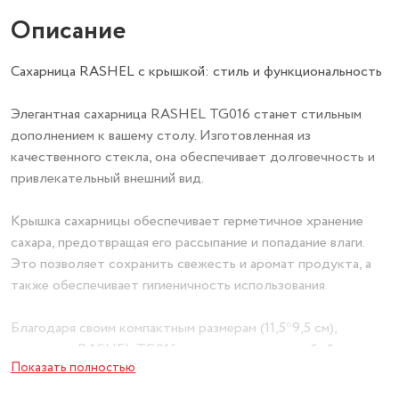
Описание
Сахарница RASHEL с крышкой: стиль и функциональность
Элегантная сахарница RASHEL TG016 станет стильным
дополнением к вашему столу. Изготовленная из
качественного стекла, она обеспечивает долговечность и
привлекательный внешний вид.
Крышка сахарницы обеспечивает герметичное хранение
сахара, предотвращая его рассыпание и попадание влаги.
Это позволяет сохранить свежесть и аромат продукта, а
также обеспечивает гигиеничность использования.
Благодаря своим компактным размерам (11,5*9,5 см),
сахарница RASHEL TG016 легко впишется в любой
Показать полностью
интерьер и не займет много места на столе.