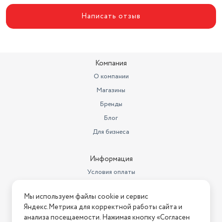
Материал крышки
нержавеющая сталь
Написать отзыв
Количество в наборе
1 шт
Компания
О компании
Магазины
Бренды
Блог
Для бизнеса
Информация
Условия оплаты
Условия доставки
Мы используем файлы cookie и сервис
Условия возврата
Яндекс.Метрика для корректной работы сайта и
Нашли ошибку на сайте?
Напишите нам
.
анализа посещаемости. Нажимая кнопку «Согласен