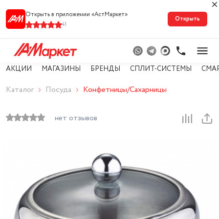
Открыть в приложении «АстМарке‪т‬»
Открыть
41
АКЦИИ
МАГАЗИНЫ
БРЕНДЫ
СПЛИТ-СИСТЕМЫ
СМА
Каталог
Посуда
Конфетницы/Сахарницы
нет отзывов