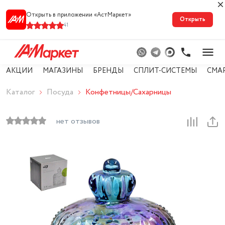
Открыть в приложении «АстМарке‪т‬»
Открыть
41
АКЦИИ
МАГАЗИНЫ
БРЕНДЫ
СПЛИТ-СИСТЕМЫ
СМА
Каталог
Посуда
Конфетницы/Сахарницы
нет отзывов