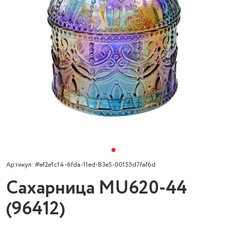
Артикул: #ef2e1c14-6fda-11ed-83e5-00155d7faf6d
Сахарница MU620-44
(96412)