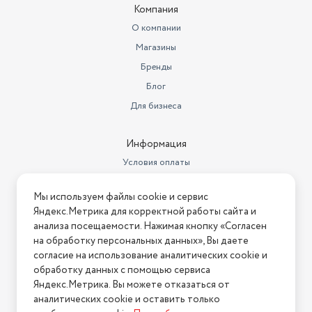
Компания
О компании
Магазины
Бренды
Блог
Для бизнеса
Информация
Условия оплаты
Условия доставки
Мы используем файлы cookie и сервис
Условия возврата
Яндекс.Метрика для корректной работы сайта и
Нашли ошибку на сайте?
Напишите нам
.
анализа посещаемости. Нажимая кнопку «Согласен
на обработку персональных данных», Вы даете
2026 © Интернет-магазин "АстМаркет". У нас есть всё!
согласие на использование аналитических cookie и
обработку данных с помощью сервиса
Яндекс.Метрика. Вы можете отказаться от
аналитических cookie и оставить только
Политика конфиденциальности