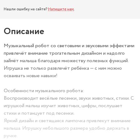
Нашли ошибку на сайте?
Напишите нам
.
Описание
Музыкальный робот со световыми и звуковыми эффектами
привлечёт внимание трогательным дизайном и надолго
займёт малыша благодаря множеству полезных функций.
Игрушка не только развлечёт ребёнка — с ним можно
осваивать новые навыки!
Особенности музыкального робота:
Воспроизводит весёлые песенки, звуки животных, стихи. С
игрушкой малыш изучит животных, цифры, послушает
стихи и потанцует под песенки.
Яркий дизайн и светящаяся лампочка привлекут внимание
малыша. Игрушку небольшого размера удобно держать в
ручке.