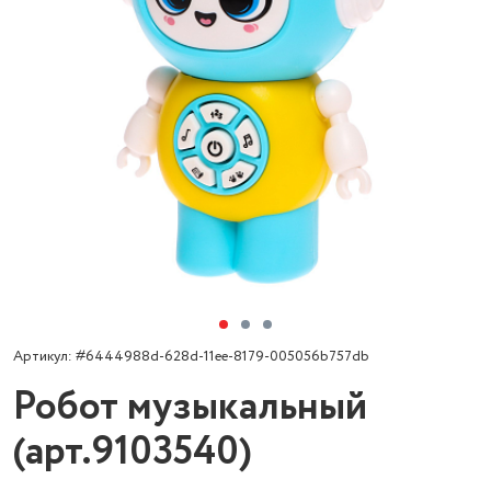
Артикул: #6444988d-628d-11ee-8179-005056b757db
Робот музыкальный
(арт.9103540)