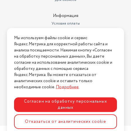
Информация
Условия оплаты
Условия доставки
Мы используем файлы cookie и сервис
Условия возврата
Яндекс.Метрика для корректной работы сайта и
Нашли ошибку на сайте?
Напишите нам
.
анализа посещаемости. Нажимая кнопку «Согласен
на обработку персональных данных», Вы даете
2026 © Интернет-магазин "АстМаркет". У нас есть всё!
согласие на использование аналитических cookie и
обработку данных с помощью сервиса
Яндекс.Метрика. Вы можете отказаться от
аналитических cookie и оставить только
Политика конфиденциальности
необходимые cookie.
Подробнее
.
Согласен на обработку персональных
данных
Разработка сайта
ASTDESIGN
Отказаться от аналитических cookie