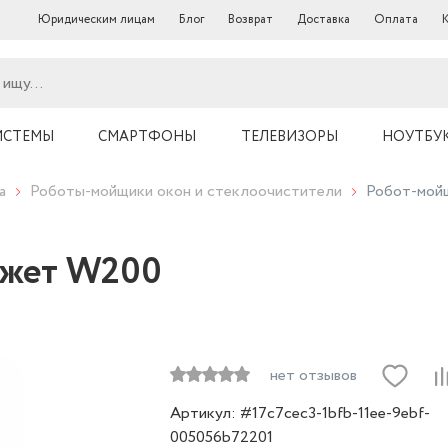
Юридическим лицам
Блог
Возврат
Доставка
Оплата
ИСТЕМЫ
СМАРТФОНЫ
ТЕЛЕВИЗОРЫ
НОУТБУ
а
Роботы-мойщики окон и стеклоочистители
Робот-мой
джет W200
нет отзывов
Артикул: #17c7cec3-1bfb-11ee-9ebf-
005056b72201