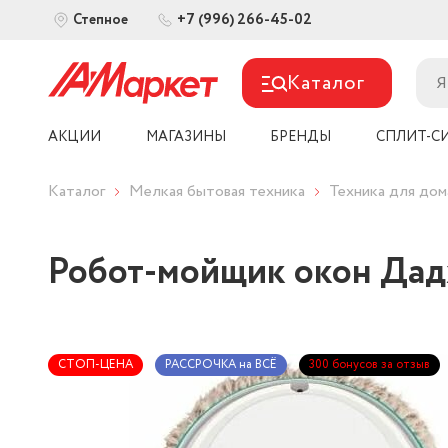
+7 (996) 266-45-02
Степное
Каталог
АКЦИИ
МАГАЗИНЫ
БРЕНДЫ
СПЛИТ-С
Каталог
Мелкая бытовая техника
Техника для дом
Робот-мойщик окон Да
СТОП-ЦЕНА
РАССРОЧКА на ВСЁ
300 бонусов за отзыв