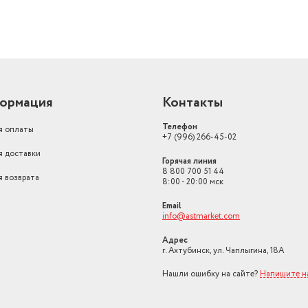
ормация
Контакты
Телефон
я оплаты
+7 (996) 266-45-02
я доставки
Горячая линия
8 800 700 51 44
я возврата
8:00 - 20:00 мск
Email
info@astmarket.com
Адрес
г. Ахтубинск, ул. Чаплыгина, 18А
Нашли ошибку на сайте?
Напишите н