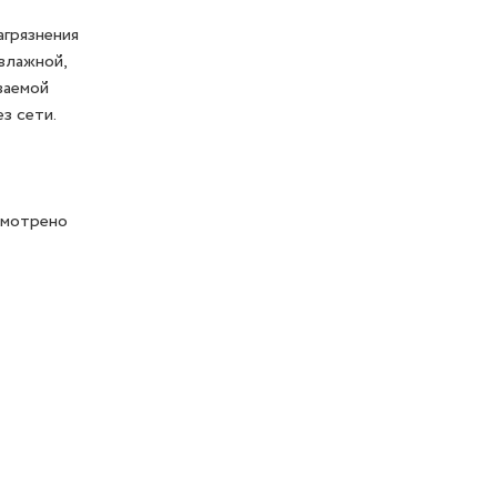
грязнения
 влажной,
ваемой
з сети.
смотрено