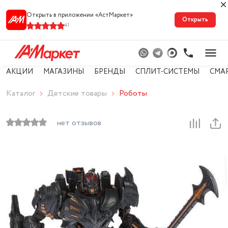
Открыть в приложении «АстМарке‪т‬»
Открыть
41
АКЦИИ
МАГАЗИНЫ
БРЕНДЫ
СПЛИТ-СИСТЕМЫ
СМА
Каталог
Детские товары
Роботы
нет отзывов