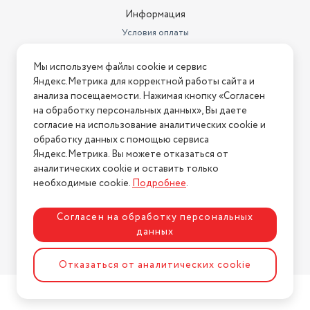
Информация
Условия оплаты
Условия доставки
Мы используем файлы cookie и сервис
Условия возврата
Яндекс.Метрика для корректной работы сайта и
Нашли ошибку на сайте?
Напишите нам
.
анализа посещаемости. Нажимая кнопку «Согласен
на обработку персональных данных», Вы даете
2026 © Интернет-магазин "АстМаркет". У нас есть всё!
согласие на использование аналитических cookie и
обработку данных с помощью сервиса
Яндекс.Метрика. Вы можете отказаться от
аналитических cookie и оставить только
Политика конфиденциальности
необходимые cookie.
Подробнее
.
Согласен на обработку персональных
данных
Разработка сайта
ASTDESIGN
Отказаться от аналитических cookie