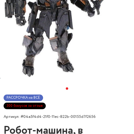
РАССРОЧКА на ВСЁ
300 бонусов за отзыв
Артикул: #04a5f4d4-21f0-11ec-822b-00155d7f2656
Робот-машина, в