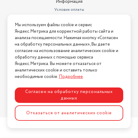
Информация
Условия оплаты
Условия доставки
Мы используем файлы cookie и сервис
Условия возврата
Яндекс.Метрика для корректной работы сайта и
Нашли ошибку на сайте?
Напишите нам
.
анализа посещаемости. Нажимая кнопку «Согласен
на обработку персональных данных», Вы даете
2026 © Интернет-магазин "АстМаркет". У нас есть всё!
согласие на использование аналитических cookie и
обработку данных с помощью сервиса
Яндекс.Метрика. Вы можете отказаться от
аналитических cookie и оставить только
Политика конфиденциальности
необходимые cookie.
Подробнее
.
Согласен на обработку персональных
данных
Разработка сайта
ASTDESIGN
Отказаться от аналитических cookie