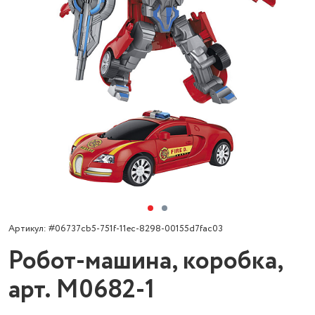
Артикул: #06737cb5-751f-11ec-8298-00155d7fac03
Робот-машина, коробка,
арт. M0682-1