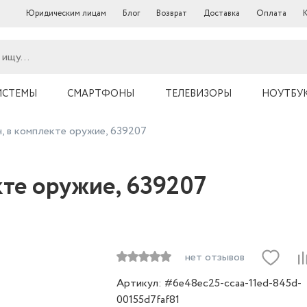
Юридическим лицам
Блог
Возврат
Доставка
Оплата
ИСТЕМЫ
СМАРТФОНЫ
ТЕЛЕВИЗОРЫ
НОУТБУ
, в комплекте оружие, 639207
кте оружие, 639207
нет отзывов
Артикул: #6e48ec25-ccaa-11ed-845d-
00155d7faf81