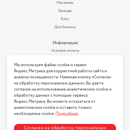
Магазины
Бренды
Блог
Для бизнеса
Информация
Условия оплаты
Условия доставки
Мы используем файлы cookie и сервис
Условия возврата
Яндекс.Метрика для корректной работы сайта и
Нашли ошибку на сайте?
Напишите нам
.
анализа посещаемости. Нажимая кнопку «Согласен
на обработку персональных данных», Вы даете
2026 © Интернет-магазин "АстМаркет". У нас есть всё!
согласие на использование аналитических cookie и
обработку данных с помощью сервиса
Яндекс.Метрика. Вы можете отказаться от
аналитических cookie и оставить только
Политика конфиденциальности
необходимые cookie.
Подробнее
.
Согласен на обработку персональных