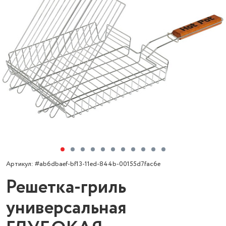
Артикул: #ab6dbaef-bf13-11ed-844b-00155d7fac6e
Решетка-гриль
универсальная