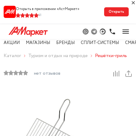
Открыть в приложении «АстМарке‪т‬»
Открыть
41
АКЦИИ
МАГАЗИНЫ
БРЕНДЫ
СПЛИТ-СИСТЕМЫ
СМА
Каталог
Туризм и отдых на природе
Решётки-гриль
нет отзывов