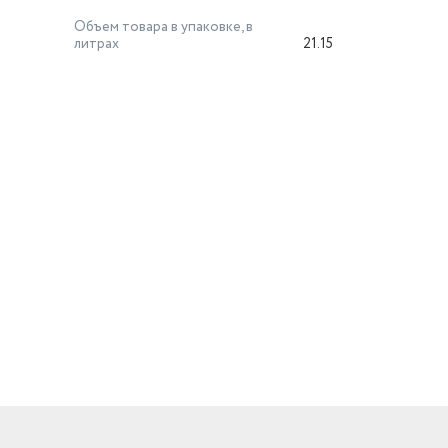
Объем товара в упаковке, в
литрах
21.15
й