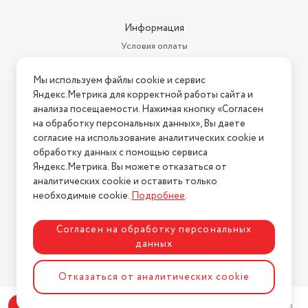
Информация
Условия оплаты
Условия доставки
Мы используем файлы cookie и сервис
Условия возврата
Яндекс.Метрика для корректной работы сайта и
Нашли ошибку на сайте?
Напишите нам
.
анализа посещаемости. Нажимая кнопку «Согласен
на обработку персональных данных», Вы даете
2026 © Интернет-магазин "АстМаркет". У нас есть всё!
согласие на использование аналитических cookie и
обработку данных с помощью сервиса
Яндекс.Метрика. Вы можете отказаться от
аналитических cookie и оставить только
Политика конфиденциальности
необходимые cookie.
Подробнее
.
Согласен на обработку персональных
данных
Разработка сайта
ASTDESIGN
Отказаться от аналитических cookie