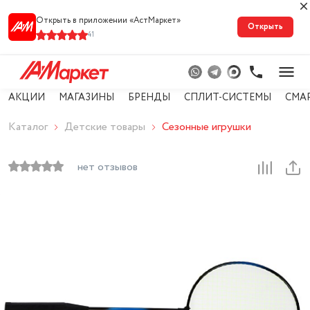
Открыть в приложении «АстМарке‪т‬»
Открыть
41
АКЦИИ
МАГАЗИНЫ
БРЕНДЫ
СПЛИТ-СИСТЕМЫ
СМА
Каталог
Детские товары
Сезонные игрушки
нет отзывов