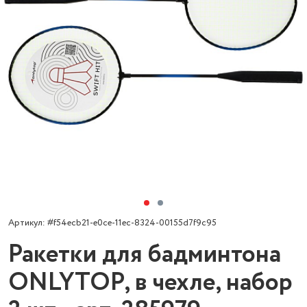
Артикул: #f54ecb21-e0ce-11ec-8324-00155d7f9c95
Ракетки для бадминтона
ONLYTOP, в чехле, набор