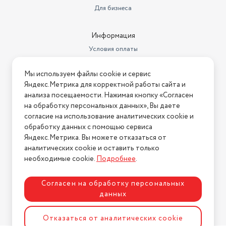
Для бизнеса
Информация
Условия оплаты
Условия доставки
Мы используем файлы cookie и сервис
Условия возврата
Яндекс.Метрика для корректной работы сайта и
Нашли ошибку на сайте?
Напишите нам
.
анализа посещаемости. Нажимая кнопку «Согласен
на обработку персональных данных», Вы даете
2026 © Интернет-магазин "АстМаркет". У нас есть всё!
согласие на использование аналитических cookie и
обработку данных с помощью сервиса
Яндекс.Метрика. Вы можете отказаться от
аналитических cookie и оставить только
Политика конфиденциальности
необходимые cookie.
Подробнее
.
Согласен на обработку персональных
данных
Разработка сайта
ASTDESIGN
Отказаться от аналитических cookie