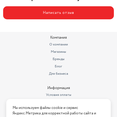
Вес
54
Написать отзыв
Протокол связи
USB
Наличие FM
есть
Разъем для наушников
есть
Компания
О компании
Магазины
Бренды
Блог
Для бизнеса
Информация
Условия оплаты
Условия доставки
Мы используем файлы cookie и сервис
Условия возврата
Яндекс.Метрика для корректной работы сайта и
Нашли ошибку на сайте?
Напишите нам
.