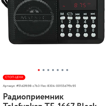
СТОП-ЦЕНА
Артикул: #51d2f698-c7b3-11ec-8304-00155d7f9c95
Радиоприемник