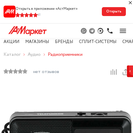
Открыть в приложении «АстМарке‪т‬»
Открыть
41
АКЦИИ
МАГАЗИНЫ
БРЕНДЫ
СПЛИТ-СИСТЕМЫ
СМА
Каталог
Аудио
Радиоприемники
нет отзывов