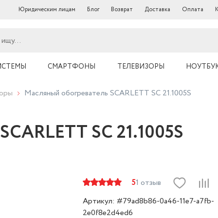
Юридическим лицам
Блог
Возврат
Доставка
Оплата
ИСТЕМЫ
СМАРТФОНЫ
ТЕЛЕВИЗОРЫ
НОУТБУ
торы
Масляный обогреватель SCARLETT SC 21.1005S
 SCARLETT SC 21.1005S
5
1 отзыв
Артикул: #79ad8b86-0a46-11e7-a7fb-
2e0f8e2d4ed6