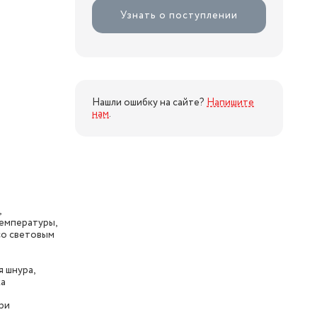
Узнать о поступлении
Нашли ошибку на сайте?
Напишите
нам
.
,
температуры,
со световым
 шнура,
ка
ри