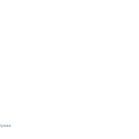
есики,
й
рева.