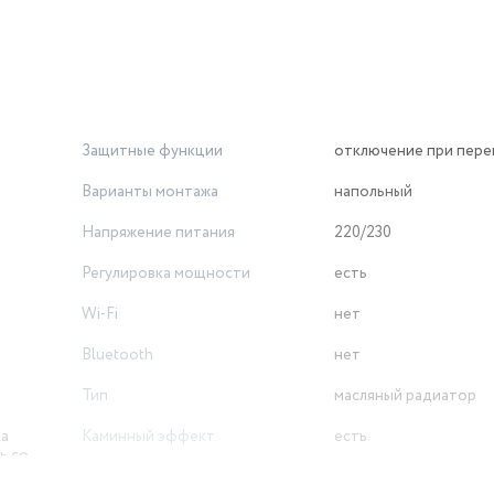
Защитные функции
отключение при пере
Варианты монтажа
напольный
Напряжение питания
220/230
Регулировка мощности
есть
Wi-Fi
нет
Bluetooth
нет
Тип
масляный радиатор
ка
Каминный эффект
есть
ь со
Габариты (ШхВхТ)
23x61x28.5 см