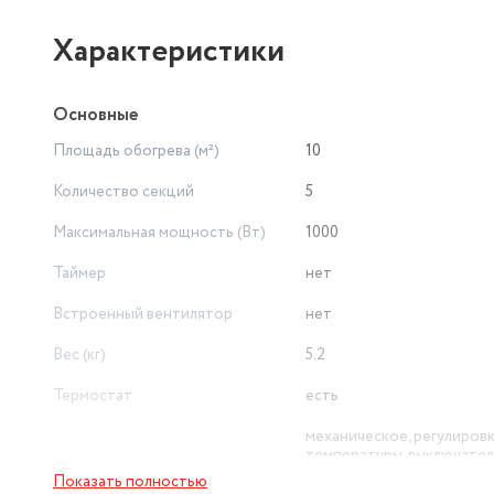
Характеристики
Основные
Площадь обогрева (м²)
10
Количество секций
5
Максимальная мощность (Вт)
1000
Таймер
нет
Встроенный вентилятор
нет
Вес (кг)
5.2
Термостат
есть
механическое, регулиров
температуры, выключател
Управление
световым индикатором
Показать полностью