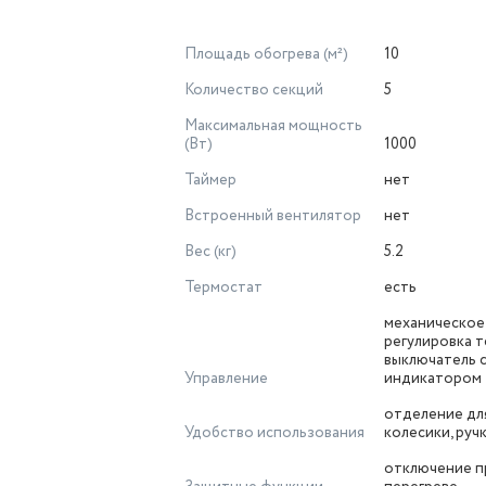
Площадь обогрева (м²)
10
Количество секций
5
Максимальная мощность
(Вт)
1000
Таймер
нет
Встроенный вентилятор
нет
Вес (кг)
5.2
Термостат
есть
механическое
регулировка 
выключатель 
Управление
индикатором
отделение для
Удобство использования
колесики, руч
отключение п