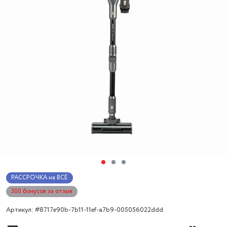
РАССРОЧКА на ВСЁ
300 бонусов за отзыв
Артикул: #8717e90b-7b11-11ef-a7b9-005056022ddd