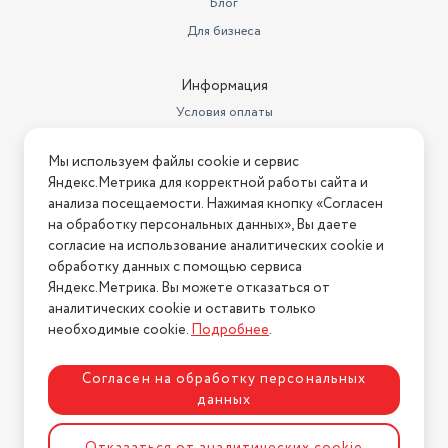
Блог
Уровень шума (дБ)
78
Для бизнеса
Страна-производитель
Китай
Информация
Зарядное устройство в
комплекте
есть
Условия оплаты
Условия доставки
Сбор жидкости
нет
Мы используем файлы cookie и сервис
Условия возврата
Беспроводной
есть
Яндекс.Метрика для корректной работы сайта и
Нашли ошибку на сайте?
Напишите нам
.
анализа посещаемости. Нажимая кнопку «Согласен
Напряжение питания
100-240 В / 50-60 Гц
на обработку персональных данных», Вы даете
2026 © Интернет-магазин "АстМаркет". У нас есть всё!
согласие на использование аналитических cookie и
Цвет товара
серый
обработку данных с помощью сервиса
Яндекс.Метрика. Вы можете отказаться от
Место для хранения насадок
есть
аналитических cookie и оставить только
Политика конфиденциальности
Объем пылесборника
0.6 л
необходимые cookie.
Подробнее
.
Вес (кг)
3.3
Согласен на обработку персональных
данных
насадка 2 в 1, турбощетка,
Насадки в комплекте
щелевая насадка
Разработка сайта
ASTDESIGN
Отказаться от аналитических cookie