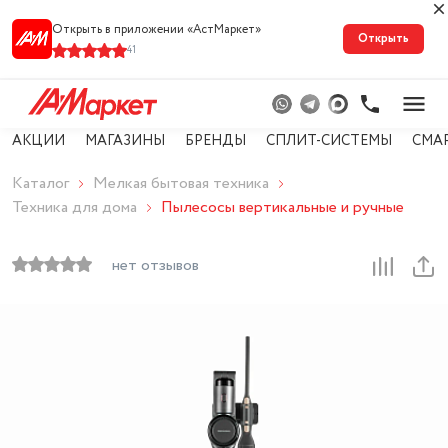
Открыть в приложении «АстМарке‪т‬»
Открыть
41
АКЦИИ
МАГАЗИНЫ
БРЕНДЫ
СПЛИТ-СИСТЕМЫ
СМА
Каталог
Мелкая бытовая техника
Техника для дома
Пылесосы вертикальные и ручные
нет отзывов