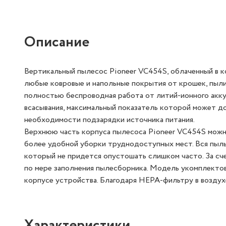
Описание
Вертикальный пылесос Pioneer VC454S, облаченный в ко
любые ковровые и напольные покрытия от крошек, пыли
полностью беспроводная работа от литий-ионного акку
всасывания, максимальный показатель которой может до
необходимости подзарядки источника питания.
Верхнюю часть корпуса пылесоса Pioneer VC454S можно
более удобной уборки труднодоступных мест. Вся пыль
который не придется опустошать слишком часто. За сч
по мере заполнения пылесборника. Модель укомплектов
корпусе устройства. Благодаря HEPA-фильтру в воздухе
Характеристики