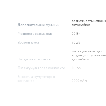
возможность использ
Дополнительные функции
автомобиле
Мощность всасывания
20 Вт
Уровень шума
70 дБ
щетка для пола, для
труднодоступных мес
Насадки в комплекте
для мебели
Тип аккумулятора в комплекте
Li-Ion
Емкость аккумулятора в
комплекте
2200 мА·ч
Время зарядки аккумулятора
270 мин
Отсоединяемый ручной пылесос
есть