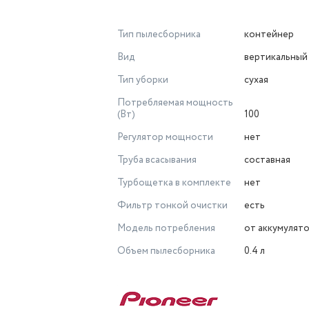
Тип пылесборника
контейнер
Вид
вертикальный
Тип уборки
сухая
Потребляемая мощность
(Вт)
100
Регулятор мощности
нет
Труба всасывания
составная
Турбощетка в комплекте
нет
Фильтр тонкой очистки
есть
Модель потребления
от аккумулят
Объем пылесборника
0.4 л