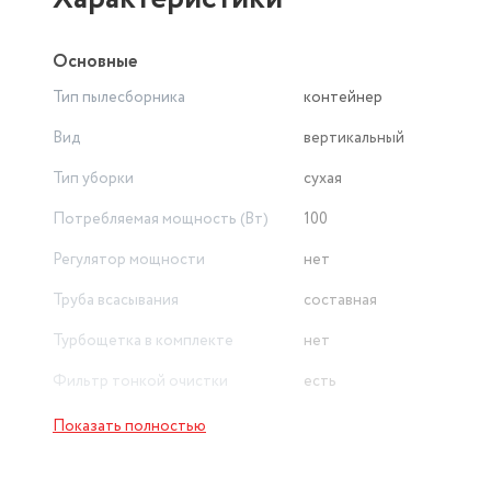
Основные
Тип пылесборника
контейнер
Вид
вертикальный
Тип уборки
сухая
Потребляемая мощность (Вт)
100
Регулятор мощности
нет
Труба всасывания
составная
Турбощетка в комплекте
нет
Фильтр тонкой очистки
есть
Модель потребления
от аккумулятора
Показать полностью
Объем пылесборника
0.4 л