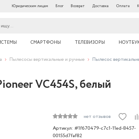
Юридическим лицам
Блог
Возврат
Доставка
Оплата
ИСТЕМЫ
СМАРТФОНЫ
ТЕЛЕВИЗОРЫ
НОУТБУ
а
Пылесосы вертикальные и ручные
Пылесос вертикальн
ioneer VC454S, белый
нет отзывов
Артикул: #1f670479-c7c1-11ed-8457-
00155d7faf82