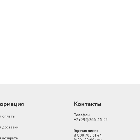
Время работы от аккумулятора
20 мин
й
ормация
Контакты
Телефон
я оплаты
+7 (996) 266-45-02
я доставки
Горячая линия
8 800 700 51 44
я возврата