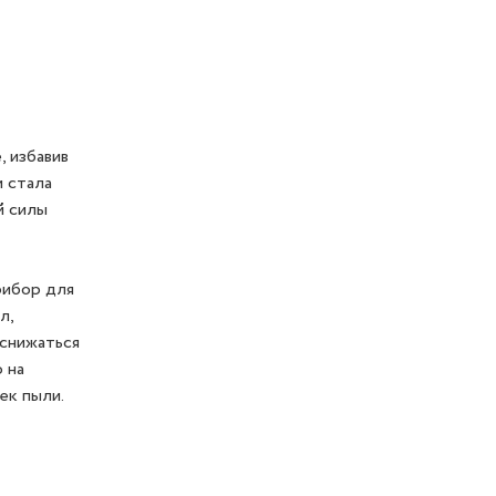
, избавив
и стала
й силы
рибор для
л,
 снижаться
 на
ек пыли.