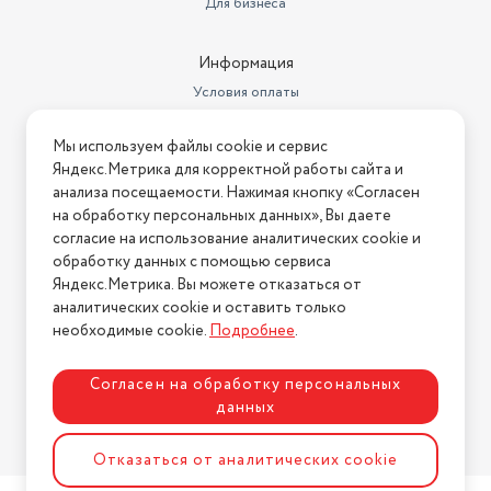
Функции и возможности
Для бизнеса
воды ионами серебра, с
запахов*.
Уровень шума (дБ)
76
После самоочистки, пожалуйста, своевременно очистите
Информация
резервуар для грязной воды
Сбор жидкости
есть
Условия оплаты
Автоматическая сушка щетки
Условия доставки
Беспроводной
есть
После самоочистки система автоматически сушит ролик
Мы используем файлы cookie и сервис
Условия возврата
щетки, продлевая срок его службы.
бесщеточный мощный BLDC
Яндекс.Метрика для корректной работы сайта и
Нашли ошибку на сайте?
мотор, кнопка распыление
Напишите нам
.
анализа посещаемости. Нажимая кнопку «Согласен
воды на ручке, сменный
на обработку персональных данных», Вы даете
аккумулятор, степень защиты
2026 © Интернет-магазин "АстМаркет". У нас есть всё!
согласие на использование аналитических cookie и
Дополнительно
IPX8
обработку данных с помощью сервиса
Насадки в комплекте
турбощетка
Яндекс.Метрика. Вы можете отказаться от
аналитических cookie и оставить только
Политика конфиденциальности
Мощность всасывания
200 Вт
необходимые cookie.
Подробнее
.
Место для хранения насадок
есть
Согласен на обработку персональных
Дополнительные функции
функция сбора жидкостей
данных
Разработка сайта
ASTDESIGN
Отказаться от аналитических cookie