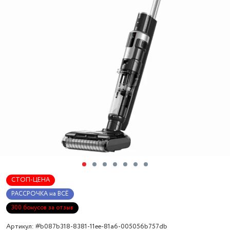
СТОП-ЦЕНА
РАССРОЧКА на ВСЁ
300 бонусов за отзыв
Артикул: #b087b318-8381-11ee-81a6-005056b757db