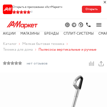
Открыть в приложении «АстМарке‪т‬»
Открыть
41
АКЦИИ
МАГАЗИНЫ
БРЕНДЫ
СПЛИТ-СИСТЕМЫ
СМА
Каталог
Мелкая бытовая техника
Техника для дома
Пылесосы вертикальные и ручные
нет отзывов