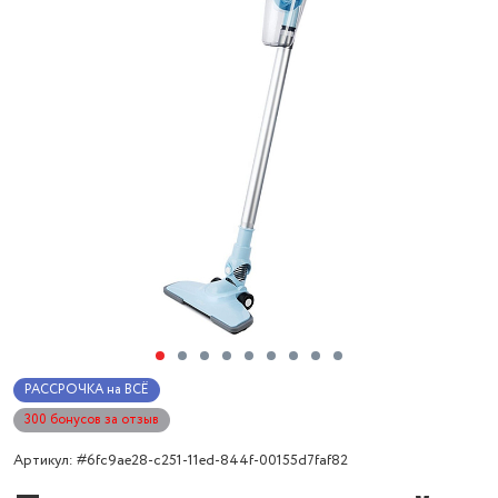
РАССРОЧКА на ВСЁ
300 бонусов за отзыв
Артикул: #6fc9ae28-c251-11ed-844f-00155d7faf82