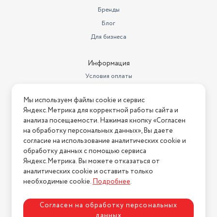
Бренды
Мощность всасывания
400 Вт
Блог
Длина сетевого шнура
5 м
Для бизнеса
Уровень шума
75 дБ
Информация
держатель насадок,
Условия оплаты
документация, комплект
Комплектация
насадок
Условия доставки
Мы используем файлы cookie и сервис
Условия возврата
ворсовая щетка, напольная
Яндекс.Метрика для корректной работы сайта и
Насадки в комплекте
щетка, щелевая насадка
Нашли ошибку на сайте?
Напишите нам
.
анализа посещаемости. Нажимая кнопку «Согласен
на обработку персональных данных», Вы даете
Длина товара в упаковке, в
2026 © Интернет-магазин "АстМаркет". У нас есть всё!
метрах
0.77
согласие на использование аналитических cookie и
обработку данных с помощью сервиса
Ширина товара в упаковке, в
Яндекс.Метрика. Вы можете отказаться от
метрах
0.3
аналитических cookie и оставить только
Политика конфиденциальности
необходимые cookie.
Подробнее
.
Высота товара в упаковке, в
метрах
0.31
Согласен на обработку персональных
Объем товара в упаковке, в
данных