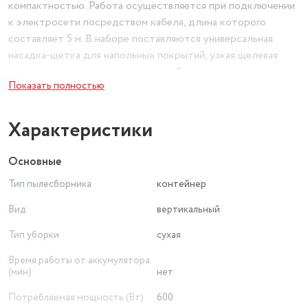
компактностью. Работа осуществляется при подключении
к электросети посредством кабеля, длина которого
составляет 5 м. В наборе поставляются универсальная
насадка-щетка для напольных покрытий, узкая щелевая
насадка и насадка с ворсом для мебели.
Показать полностью
Характеристики
Основные
Тип пылесборника
контейнер
Вид
вертикальный
Тип уборки
сухая
Время работы от аккумулятора
(мин)
нет
Потребляемая мощность (Вт)
600