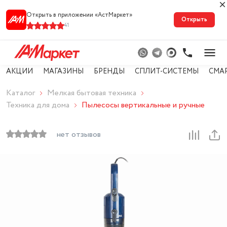
Открыть в приложении «АстМарке‪т‬»
Открыть
41
АКЦИИ
МАГАЗИНЫ
БРЕНДЫ
СПЛИТ-СИСТЕМЫ
СМА
Каталог
Мелкая бытовая техника
Техника для дома
Пылесосы вертикальные и ручные
нет отзывов