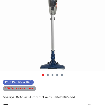
РАССРОЧКА на ВСЁ
300 бонусов за отзыв
Артикул: #e4f35e83-7bf3-11ef-a7b9-005056022ddd