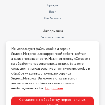
Вес (кг)
2.3
Бренды
Блог
Беспроводной
нет
Для бизнеса
Напряжение питания
220-240 В / 50 Гц
Место для хранения насадок
есть
Информация
Условия оплаты
циклонная система
Функции и возможности
фильтрации
Условия доставки
Мы используем файлы cookie и сервис
Условия возврата
Отсоединяемый ручной
Яндекс.Метрика для корректной работы сайта и
пылесос
есть
Нашли ошибку на сайте?
Напишите нам
.
анализа посещаемости. Нажимая кнопку «Согласен
на обработку персональных данных», Вы даете
Дополнительно
крючок для смотки шнура
2026 © Интернет-магазин "АстМаркет". У нас есть всё!
согласие на использование аналитических cookie и
Время работы от аккумулятора
обработку данных с помощью сервиса
(мин)
нет
Яндекс.Метрика. Вы можете отказаться от
аналитических cookie и оставить только
Политика конфиденциальности
Длина сетевого шнура (м)
6
необходимые cookie.
Подробнее
.
Согласен на обработку персональных
данных