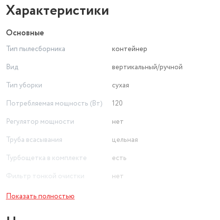
Характеристики
Основные
Тип пылесборника
контейнер
Вид
вертикальный/ручной
Тип уборки
сухая
Потребляемая мощность (Вт)
120
Регулятор мощности
нет
Труба всасывания
цельная
Турбощетка в комплекте
есть
Фильтр тонкой очистки
нет
Модель потребления
от аккумулятора
Показать полностью
место для хранения насадок,