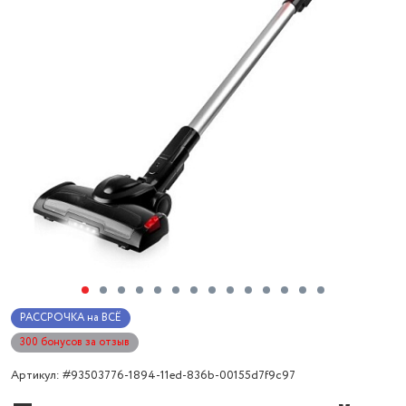
РАССРОЧКА на ВСЁ
300 бонусов за отзыв
Артикул: #93503776-1894-11ed-836b-00155d7f9c97