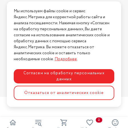
Уборка
сухая
Условия доставки
Мы используем файлы cookie и сервис
Размер (см)
Условия возврата
турбощетка
Яндекс.Метрика для корректной работы сайта и
Нашли ошибку на сайте?
Напишите нам
.
анализа посещаемости. Нажимая кнопку «Согласен
на обработку персональных данных», Вы даете
2026 © Интернет-магазин "АстМаркет". У нас есть всё!
согласие на использование аналитических cookie и
обработку данных с помощью сервиса
Яндекс.Метрика. Вы можете отказаться от
аналитических cookie и оставить только
Политика конфиденциальности
необходимые cookie.
Подробнее
.
Согласен на обработку персональных
данных
Разработка сайта
ASTDESIGN
Отказаться от аналитических cookie
2