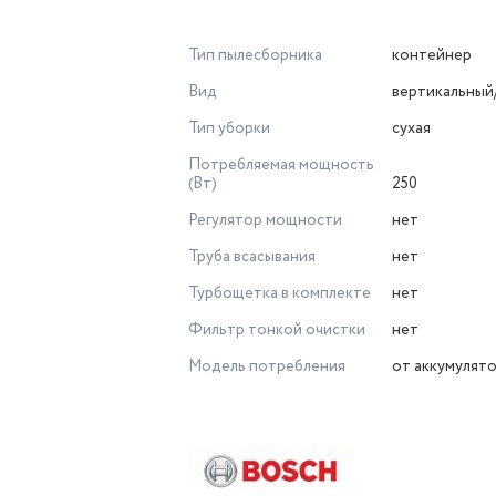
Тип пылесборника
контейнер
Вид
вертикальный
Тип уборки
сухая
Потребляемая мощность
(Вт)
250
Регулятор мощности
нет
Труба всасывания
нет
Турбощетка в комплекте
нет
Фильтр тонкой очистки
нет
Модель потребления
от аккумулят