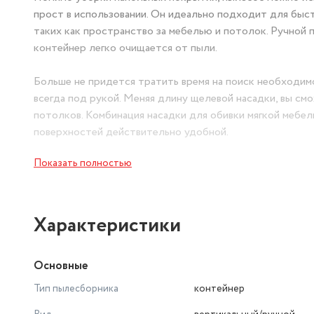
прост в использовании. Он идеально подходит для быст
таких как пространство за мебелью и потолок. Ручной 
контейнер легко очищается от пыли.
Больше не придется тратить время на поиск необходимо
всегда под рукой. Меняя длину щелевой насадки, вы с
потолков. Комбинация насадки для обивки мягкой мебе
поверхностей действительно удобной.
Показать полностью
Полы в вашем доме заслуживают заботы. Моторизирован
типов напольного покрытия, включая паркет, ковры и п
плохо освещённых местах. Турбощетка работает на выс
результат.
Характеристики
Уборка на разных поверхностях дома стала возможной.
Основные
позволят провести уборку пола, собрать пыль с корпу
труднодоступные места и даже внутреннее пространст
Тип пылесборника
контейнер