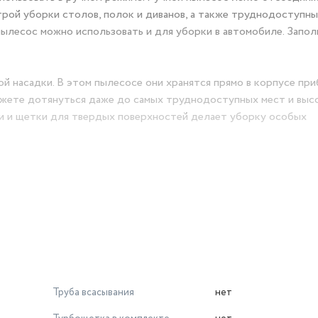
рой уборки столов, полок и диванов, а также труднодоступны
пылесос можно использовать и для уборки в автомобиле. Запо
й насадки. В этом пылесосе они хранятся прямо в корпусе при
можете дотянуться даже до самых труднодоступных мест и выс
ли и щетки для твердых поверхностей делает уборку особых
ная насадка AllFloor Power Brush обеспечивает тщательную у
литку. Светодиодная подсветка поможет обнаружить пыль и гря
оких оборотах (до 4000 об/мин), обеспечивая быстрый и каче
 Беспроводной пылесос поставляется с полезными аксессуарам
сной мебели, очистить мебельную обивку от шерсти, пропылес
во автомобиля.
Труба всасывания
нет