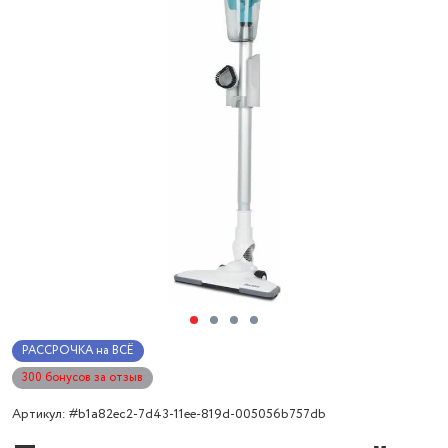
РАССРОЧКА на ВСЁ
300 бонусов за отзыв
Артикул: #b1a82ec2-7d43-11ee-819d-005056b757db