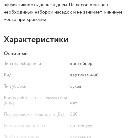
эффективность день за днем. Пылесос оснащен
необходимым набором насадок и не занимает минимум
места при хранении.
Характеристики
Основные
Тип пылесборника
контейнер
Вид
вертикальный
Тип уборки
сухая
Время работы от аккумулятора
(мин)
нет
Потребляемая мощность (Вт)
600
Регулятор мощности
на корпусе
Труба всасывания
составная