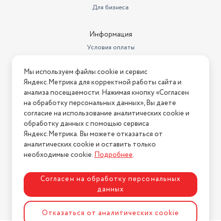
Для бизнеса
Информация
Условия оплаты
Условия доставки
Мы используем файлы cookie и сервис
Условия возврата
Яндекс.Метрика для корректной работы сайта и
Нашли ошибку на сайте?
Напишите нам
.
анализа посещаемости. Нажимая кнопку «Согласен
на обработку персональных данных», Вы даете
2026 © Интернет-магазин "АстМаркет". У нас есть всё!
согласие на использование аналитических cookie и
обработку данных с помощью сервиса
Яндекс.Метрика. Вы можете отказаться от
аналитических cookie и оставить только
Политика конфиденциальности
необходимые cookie.
Подробнее
.
Согласен на обработку персональных
данных
Разработка сайта
ASTDESIGN
Отказаться от аналитических cookie