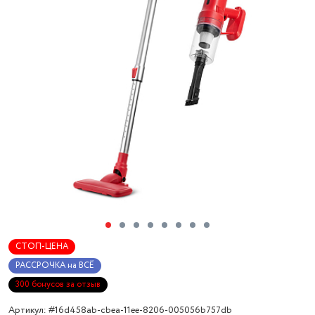
СТОП-ЦЕНА
РАССРОЧКА на ВСЁ
300 бонусов за отзыв
Артикул: #16d458ab-cbea-11ee-8206-005056b757db