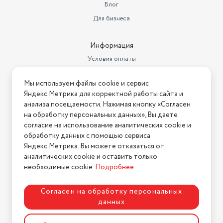
Блог
ШхВхГ
24.50x106x20 см
Для бизнеса
Вес
1.71 кг
Информация
Длина сетевого шнура
3.8 м
Условия оплаты
Условия доставки
Мы используем файлы cookie и сервис
Условия возврата
Яндекс.Метрика для корректной работы сайта и
Нашли ошибку на сайте?
Напишите нам
.
анализа посещаемости. Нажимая кнопку «Согласен
на обработку персональных данных», Вы даете
2026 © Интернет-магазин "АстМаркет". У нас есть всё!
согласие на использование аналитических cookie и
обработку данных с помощью сервиса
Яндекс.Метрика. Вы можете отказаться от
аналитических cookie и оставить только
Политика конфиденциальности
необходимые cookie.
Подробнее
.
Согласен на обработку персональных
данных
Разработка сайта
ASTDESIGN