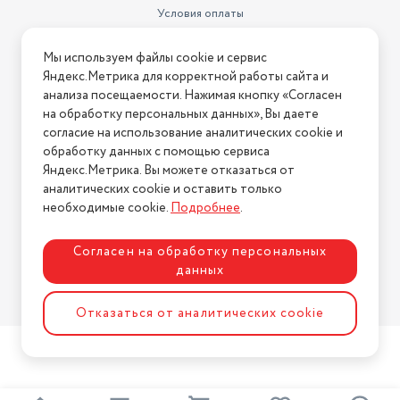
Условия оплаты
Условия доставки
Мы используем файлы cookie и сервис
Условия возврата
Яндекс.Метрика для корректной работы сайта и
Нашли ошибку на сайте?
Напишите нам
.
анализа посещаемости. Нажимая кнопку «Согласен
на обработку персональных данных», Вы даете
2026 © Интернет-магазин "АстМаркет". У нас есть всё!
согласие на использование аналитических cookie и
обработку данных с помощью сервиса
Яндекс.Метрика. Вы можете отказаться от
аналитических cookie и оставить только
Политика конфиденциальности
необходимые cookie.
Подробнее
.
Согласен на обработку персональных
данных
Разработка сайта
ASTDESIGN
Отказаться от аналитических cookie