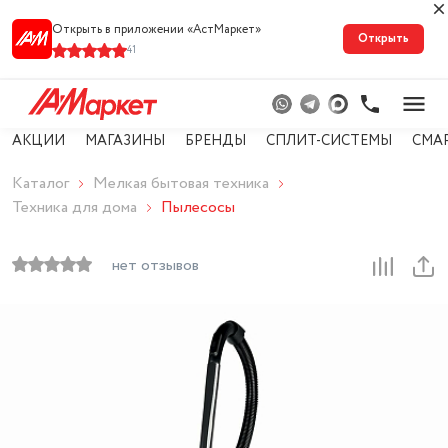
Открыть в приложении «АстМарке‪т‬»
Открыть
41
АКЦИИ
МАГАЗИНЫ
БРЕНДЫ
СПЛИТ-СИСТЕМЫ
СМА
Каталог
Мелкая бытовая техника
Техника для дома
Пылесосы
нет отзывов