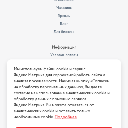
Магазины
Бренды
Блог
Для бизнеса
Информация
Условия оплаты
Условия доставки
Мы используем файлы cookie и сервис
Условия возврата
Яндекс.Метрика для корректной работы сайта и
Нашли ошибку на сайте?
Напишите нам
.
анализа посещаемости. Нажимая кнопку «Согласен
на обработку персональных данных», Вы даете
2026 © Интернет-магазин "АстМаркет". У нас есть всё!
согласие на использование аналитических cookie и
обработку данных с помощью сервиса
Яндекс.Метрика. Вы можете отказаться от
аналитических cookie и оставить только
Политика конфиденциальности
необходимые cookie.
Подробнее
.