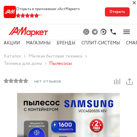
Открыть в приложении «АстМарке‪т‬»
Открыть
41
АКЦИИ
МАГАЗИНЫ
БРЕНДЫ
СПЛИТ-СИСТЕМЫ
СМА
Каталог
Мелкая бытовая техника
Техника для дома
Пылесосы
нет отзывов