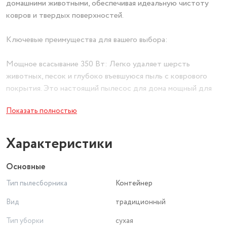
домашними животными, обеспечивая идеальную чистоту
ковров и твердых поверхностей.
Ключевые преимущества для вашего выбора:
Мощное всасывание 350 Вт: Легко удаляет шерсть
животных, песок и глубоко въевшуюся пыль с коврового
покрытия. Это настоящий пылесос для дома мощный для
ковров.
Показать полностью
Гигиеничный контейнер: Модель представляет собой
удобный пылесос с контейнером. Его легко снять и
Характеристики
очистить без контакта с мусором.
Основные
HEPA-фильтр: Этот пылесос с HEPA фильтром
Тип пылесборника
Контейнер
задерживает до 99.9% мелких частиц пыли и аллергенов,
возвращая в комнату чистый воздух.
Вид
традиционный
Регулируемая телескопическая трубка: Настраивается под
Тип уборки
сухая
ваш рост для комфортной уборки без нагрузки на спину.