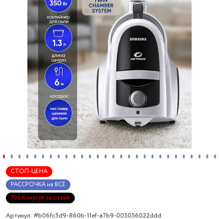
СТОП-ЦЕНА
РАССРОЧКА на ВСЁ
300 бонусов за отзыв
Артикул: #b06fc5d9-860b-11ef-a7b9-005056022ddd