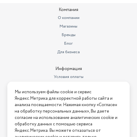
Страна-изготовитель
Вьетнам
Компания
Регулировка мощности
отсутствует
О компании
Магазины
Максимальная потребляемая
мощность
1 600
Бренды
Блог
Ширина (см)
28
Для бизнеса
Мощность всасывания (Вт)
350
Максимальный уровень шума
82
Информация
Условия оплаты
Максимальный уровень звука/
шума
82
Условия доставки
Мы используем файлы cookie и сервис
Условия возврата
Ширина предмета
28
Яндекс.Метрика для корректной работы сайта и
Нашли ошибку на сайте?
Напишите нам
.
анализа посещаемости. Нажимая кнопку «Согласен
Высота предмета
23,8
на обработку персональных данных», Вы даете
2026 © Интернет-магазин "АстМаркет". У нас есть всё!
согласие на использование аналитических cookie и
Сбор жидкости
нет
обработку данных с помощью сервиса
Модель
VCC4520S3S/XEV
Яндекс.Метрика. Вы можете отказаться от