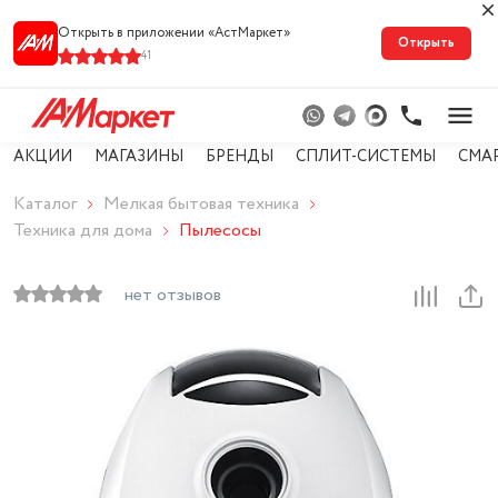
Открыть в приложении «АстМарке‪т‬»
Открыть
41
АКЦИИ
МАГАЗИНЫ
БРЕНДЫ
СПЛИТ-СИСТЕМЫ
СМА
Каталог
Мелкая бытовая техника
Техника для дома
Пылесосы
нет отзывов