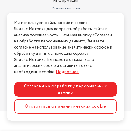
Информация
Условия оплаты
Условия доставки
Мы используем файлы cookie и сервис
Условия возврата
Яндекс.Метрика для корректной работы сайта и
Нашли ошибку на сайте?
Напишите нам
.
анализа посещаемости. Нажимая кнопку «Согласен
на обработку персональных данных», Вы даете
2026 © Интернет-магазин "АстМаркет". У нас есть всё!
согласие на использование аналитических cookie и
обработку данных с помощью сервиса
Яндекс.Метрика. Вы можете отказаться от
аналитических cookie и оставить только
Политика конфиденциальности
необходимые cookie.
Подробнее
.
Согласен на обработку персональных
данных
Разработка сайта
ASTDESIGN
Отказаться от аналитических cookie