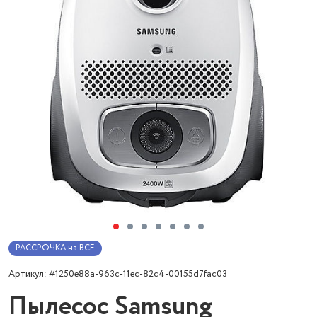
РАССРОЧКА на ВСЁ
Артикул: #1250e88a-963c-11ec-82c4-00155d7fac03
Пылесос Samsung