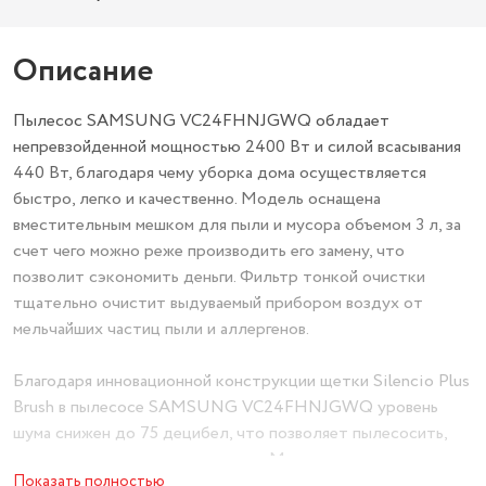
Описание
Пылесос SAMSUNG VC24FHNJGWQ обладает
непревзойденной мощностью 2400 Вт и силой всасывания
440 Вт, благодаря чему уборка дома осуществляется
быстро, легко и качественно. Модель оснащена
вместительным мешком для пыли и мусора объемом 3 л, за
счет чего можно реже производить его замену, что
позволит сэкономить деньги. Фильтр тонкой очистки
тщательно очистит выдуваемый прибором воздух от
мельчайших частиц пыли и аллергенов.
Благодаря инновационной конструкции щетки Silencio Plus
Brush в пылесосе SAMSUNG VC24FHNJGWQ уровень
шума снижен до 75 децибел, что позволяет пылесосить,
даже когда спят маленькие дети. Модель укомплектована
Показать полностью
2 насадками: пол/ковер и 3в1, которые помогут очистить