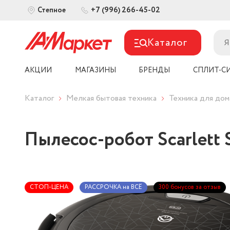
+7 (996) 266-45-02
Степное
Каталог
АКЦИИ
МАГАЗИНЫ
БРЕНДЫ
СПЛИТ-С
Каталог
Мелкая бытовая техника
Техника для дом
Пылесос-робот Scarlett
СТОП-ЦЕНА
РАССРОЧКА на ВСЁ
300 бонусов за отзыв