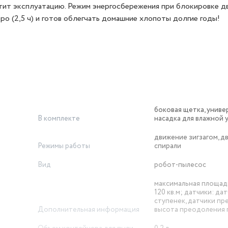
стит эксплуатацию. Режим энергосбережения при блокировке д
о (2,5 ч) и готов облегчать домашние хлопоты долгие годы!
боковая щетка, униве
В комплекте
насадка для влажной 
движение зигзагом, д
Режимы работы
спирали
Вид
робот-пылесос
максимальная площад
120 кв.м; датчики: да
ступенек, датчики пр
Дополнительная информация
высота преодоления п