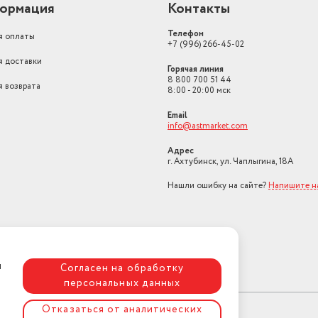
ормация
литрах
Контакты
13.056
Длина сетевого шнура базы
1.5 м
Телефон
я оплаты
+7 (996) 266-45-02
я доставки
Горячая линия
8 800 700 51 44
я возврата
8:00 - 20:00 мск
Email
info@astmarket.com
Адрес
г. Ахтубинск, ул. Чаплыгина, 18А
Нашли ошибку на сайте?
Напишите н
я
Согласен на обработку
персональных данных
Отказаться от аналитических