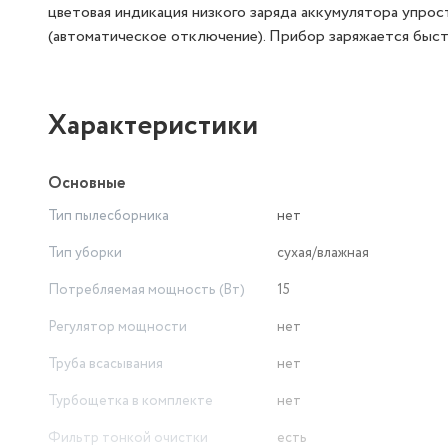
цветовая индикация низкого заряда аккумулятора упро
(автоматическое отключение). Прибор заряжается быстр
Характеристики
Основные
Тип пылесборника
нет
Тип уборки
сухая/влажная
Потребляемая мощность (Вт)
15
Регулятор мощности
нет
Труба всасывания
нет
Турбощетка в комплекте
нет
Фильтр тонкой очистки
есть