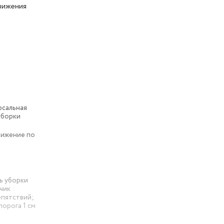
вижения
рсальная
уборки
вижение по
ь уборки
тчик
епятствий;
орога 1 см