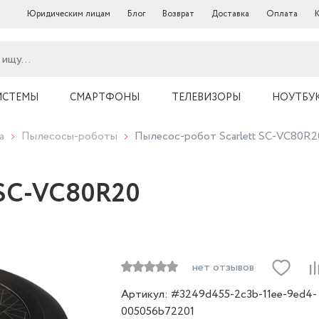
Юридическим лицам
Блог
Возврат
Доставка
Оплата
ИСТЕМЫ
СМАРТФОНЫ
ТЕЛЕВИЗОРЫ
НОУТБУ
а
Пылесосы-роботы
Пылесос-робот Scarlett SC-VC80R2
 SC-VC80R20
нет отзывов
Артикул: #3249d455-2c3b-11ee-9ed4-
005056b72201