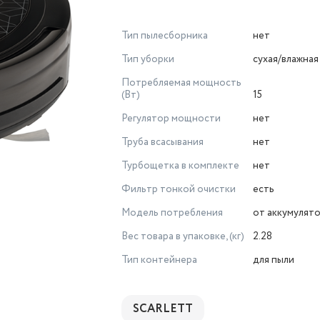
Тип пылесборника
нет
Тип уборки
сухая/влажная
Потребляемая мощность
(Вт)
15
Регулятор мощности
нет
Труба всасывания
нет
Турбощетка в комплекте
нет
Фильтр тонкой очистки
есть
Модель потребления
от аккумулят
Вес товара в упаковке, (кг)
2.28
Тип контейнера
для пыли
SCARLETT