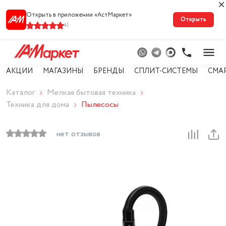
Открыть в приложении «АстМарке‪т‬»
Открыть
41
АКЦИИ
МАГАЗИНЫ
БРЕНДЫ
СПЛИТ-СИСТЕМЫ
СМА
Каталог
Мелкая бытовая техника
Техника для дома
Пылесосы
нет отзывов