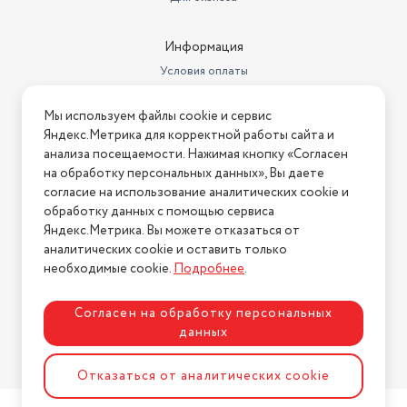
пол/ковёр; для мебели,
Насадки в комплекте
щелевая
Информация
Условия оплаты
Условия доставки
Мы используем файлы cookie и сервис
Условия возврата
Яндекс.Метрика для корректной работы сайта и
Нашли ошибку на сайте?
Напишите нам
.
анализа посещаемости. Нажимая кнопку «Согласен
на обработку персональных данных», Вы даете
2026 © Интернет-магазин "АстМаркет". У нас есть всё!
согласие на использование аналитических cookie и
обработку данных с помощью сервиса
Яндекс.Метрика. Вы можете отказаться от
аналитических cookie и оставить только
Политика конфиденциальности
необходимые cookie.
Подробнее
.
Согласен на обработку персональных
данных
Разработка сайта
ASTDESIGN
Отказаться от аналитических cookie