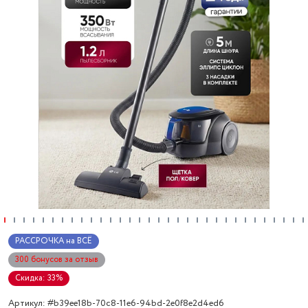
РАССРОЧКА на ВСЁ
300 бонусов за отзыв
Скидка: 33%
Артикул: #b39ee18b-70c8-11e6-94bd-2e0f8e2d4ed6