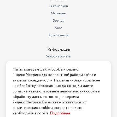
Регулировка мощности
на рукоятке
О компании
Магазины
Максимальная потребляемая
мощность
1 600
Бренды
Блог
Ширина (см)
27
Для бизнеса
Мощность всасывания (Вт)
350
Максимальный уровень шума
80
Информация
Условия оплаты
Максимальный уровень звука/
шума
80
Условия доставки
Мы используем файлы cookie и сервис
Условия возврата
Ширина предмета
27
Яндекс.Метрика для корректной работы сайта и
Нашли ошибку на сайте?
Напишите нам
.
анализа посещаемости. Нажимая кнопку «Согласен
Высота предмета
23,4
на обработку персональных данных», Вы даете
2026 © Интернет-магазин "АстМаркет". У нас есть всё!
согласие на использование аналитических cookie и
Модель
LG VK69662N
обработку данных с помощью сервиса
Сбор жидкости
нет
Яндекс.Метрика. Вы можете отказаться от
аналитических cookie и оставить только
Политика конфиденциальности
Высота, см
23.4
необходимые cookie.
Подробнее
.