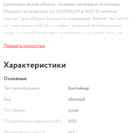
различных видов уборки: пылевая, щелевая и пол/ковер.
Мощности пылесоса LG VK69662N в 1600 Вт вполне
хватает для уборки большого помещения. Агрегат питается
от электрической сети и имеет длинный пятиметровый
шнур, который позволяет пользоваться устройством, не
переживая о имеющихся поблизости розетках. Прибор
Показать полностью
выполнен в корпусе красного цвета и органично впишется в
любой современный интерьер. К тому же его компактные
размеры дают возможность удобно хранить
Характеристики
представленную модель.
Основные
Тип пылесборника
Контейнер
Вид
обычный
Тип уборки
сухая
Потребляемая мощность (Вт)
1600
Регулятор мощности
нет