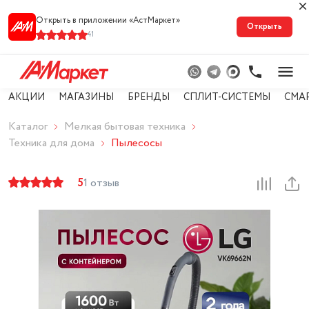
Открыть в приложении «АстМарке‪т‬»
Открыть
41
АКЦИИ
МАГАЗИНЫ
БРЕНДЫ
СПЛИТ-СИСТЕМЫ
СМА
Каталог
Мелкая бытовая техника
Техника для дома
Пылесосы
5
1 отзыв