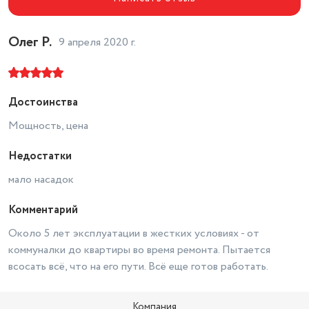
Бренд
LG
Тип управления
механическое
Олег Р.
9 апреля 2020 г.
Выходной фильтр
микрофильтр
Длина товара в упаковке, в
метрах
0.4
Достоинства
Ширина товара в упаковке, в
Мощность, цена
метрах
0.27
Недостатки
Высота товара в упаковке, в
метрах
0.2
мало насадок
Материал корпуса
пластик
Комментарий
Тип пылесоса
Бытовой пылесос
Около 5 лет эксплуатации в жестких условиях - от
Гарантийный срок
2 года
коммуналки до квартиры во время ремонта. Пытается
всосать всё, что на его пути. Всё еще готов работать.
Тип фильтра
Циклонный
Страна-изготовитель
Вьетнам
Компания