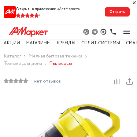
Открыть в приложении «АстМарке‪т‬»
Открыть
41
АКЦИИ
МАГАЗИНЫ
БРЕНДЫ
СПЛИТ-СИСТЕМЫ
СМА
Каталог
Мелкая бытовая техника
Техника для дома
Пылесосы
нет отзывов