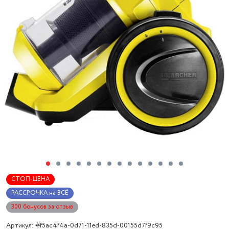
СТОП-ЦЕНА
РАССРОЧКА на ВСЁ
300 бонусов за отзыв
Артикул: #f5ac4f4a-0d71-11ed-835d-00155d7f9c95