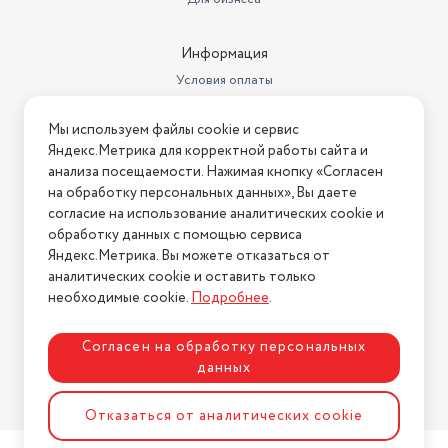
Особенности конструкции
выкл., вертикальная парковка
Мощность всасывания (Вт)
240
Информация
Условия оплаты
Мощность всасывания
250 Вт
Условия доставки
Длина сетевого шнура
5 м
Мы используем файлы cookie и сервис
Условия возврата
Яндекс.Метрика для корректной работы сайта и
Объем пылесборника
0.9 л
Нашли ошибку на сайте?
Напишите нам
.
анализа посещаемости. Нажимая кнопку «Согласен
на обработку персональных данных», Вы даете
автоматическое сматывание
2026 © Интернет-магазин "АстМаркет". У нас есть всё!
Дополнительные функции
шнура
согласие на использование аналитических cookie и
обработку данных с помощью сервиса
Вес в транспортной упаковке
7.9 кг
Яндекс.Метрика. Вы можете отказаться от
аналитических cookie и оставить только
Политика конфиденциальности
Габариты транспортной
необходимые cookie.
Подробнее
.
упаковки
39х50х33 см
1 г., Гарантия при условии
Согласен на обработку персональных
Диаметр нижнего яруса
сохранности упаковки.
данных
Уровень шума
76 дБ
Разработка сайта
ASTDESIGN
Отказаться от аналитических cookie
Тип
традиционный пылесос