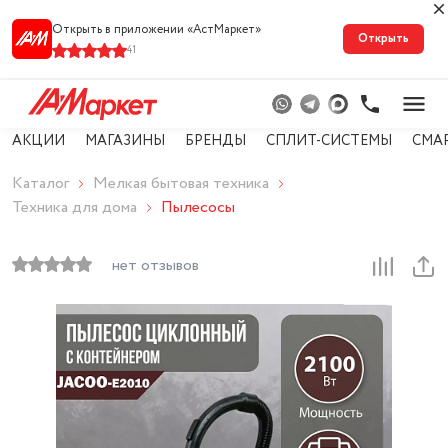
Открыть в приложении «АстМарке‪т‬»
Открыть
41
АКЦИИ
МАГАЗИНЫ
БРЕНДЫ
СПЛИТ-СИСТЕМЫ
СМА
Каталог
Мелкая бытовая техника
Техника для дома
Пылесосы
нет отзывов