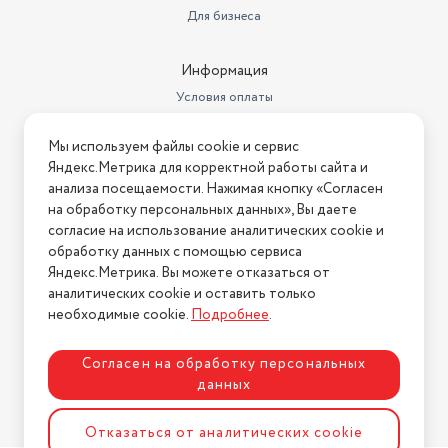
Индикация пылесоса
пылесборника
Для бизнеса
Длина шнура, м
5
Информация
Размеры, мм (ШхГхВ)
450х270х290
Условия оплаты
Вес с учетом упаковки
7000
Условия доставки
Мы используем файлы cookie и сервис
Условия возврата
Индикатор заполнения
Яндекс.Метрика для корректной работы сайта и
Особенности
пылесборника
Нашли ошибку на сайте?
Напишите нам
.
анализа посещаемости. Нажимая кнопку «Согласен
на обработку персональных данных», Вы даете
Объем пылесборника
3.5 л
2026 © Интернет-магазин "АстМаркет". У нас есть всё!
согласие на использование аналитических cookie и
Максимальная потребляемая
обработку данных с помощью сервиса
мощность
2 100
Яндекс.Метрика. Вы можете отказаться от
аналитических cookie и оставить только
Политика конфиденциальности
Ширина (см)
45
необходимые cookie.
Подробнее
.
Мощность всасывания (Вт)
380
Согласен на обработку персональных
Максимальный уровень шума
75
данных
Разработка сайта
ASTDESIGN
Страна производства
Китай
Отказаться от аналитических cookie