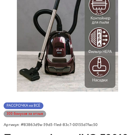
РАССРОЧКА на ВСЁ
300 бонусов за отзыв
Артикул: #83863d9a-59d5-11ed-83c7-00155d7fac50